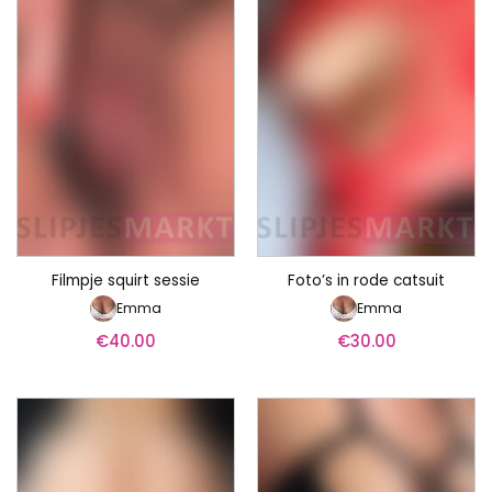
Filmpje squirt sessie
Foto’s in rode catsuit
Emma
Emma
€
40.00
€
30.00