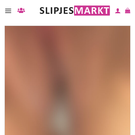
Ga
naar
inhoud