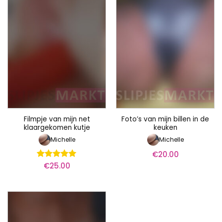
Filmpje van mijn net
Foto’s van mijn billen in de
klaargekomen kutje
keuken
Michelle
Michelle
€
20.00
€
25.00
Waardering
5
uit 5