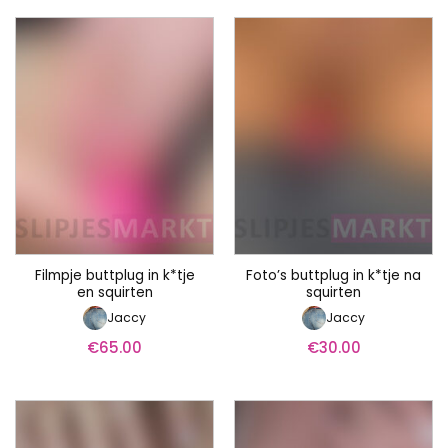
Filmpje buttplug in k*tje
Foto’s buttplug in k*tje na
en squirten
squirten
Jaccy
Jaccy
€
65.00
€
30.00