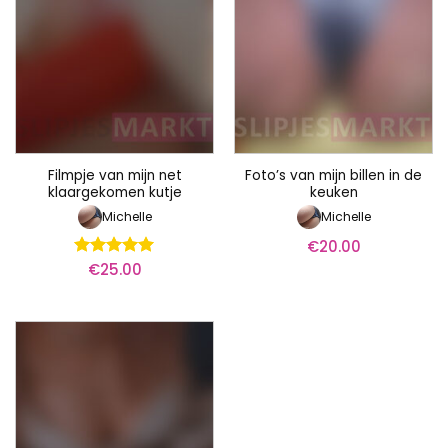
Filmpje van mijn net
Foto’s van mijn billen in de
klaargekomen kutje
keuken
Michelle
Michelle
€
20.00
€
25.00
Waardering
5
uit 5