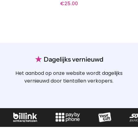
€
25.00
Waardering
5
uit 5
★
Dagelijks vernieuwd
Het aanbod op onze website wordt dagelijks
vernieuwd door tientallen verkopers.