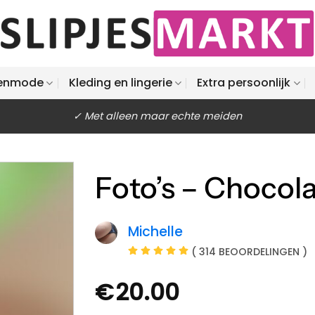
enmode
Kleding en lingerie
Extra persoonlijk
✓ Met alleen maar echte meiden
Foto’s – Chocol
Michelle
( 314 BEOORDELINGEN )
€
20.00