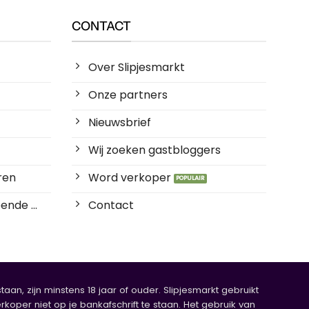
CONTACT
Over Slipjesmarkt
Onze partners
Nieuwsbrief
Wij zoeken gastbloggers
ren
Word verkoper
ende ...
Contact
an, zijn minstens 18 jaar of ouder. Slipjesmarkt gebruikt
rkoper niet op je bankafschrift te staan. Het gebruik van