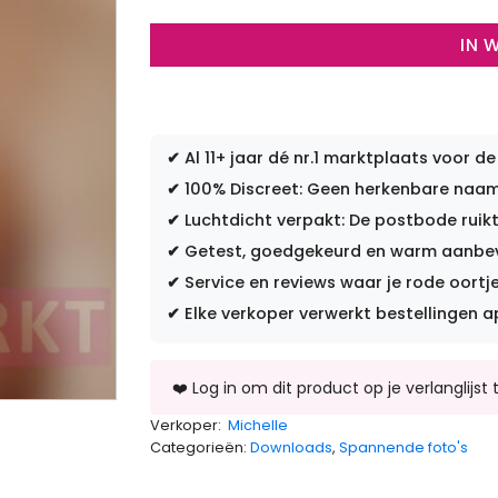
IN 
✔
Al 11+ jaar dé nr.1 marktplaats voor de
✔
100% Discreet: Geen herkenbare naam 
✔
Luchtdicht verpakt: De postbode ruikt
✔
Getest, goedgekeurd en warm aanbevo
✔
Service en reviews waar je rode oortje
✔
Elke verkoper verwerkt bestellingen a
Verkoper:
Michelle
Categorieën:
Downloads
,
Spannende foto's