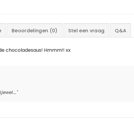
e
Beoordelingen (0)
Stel een vraag
Q&A
er de chocoladesaus! Hmmm!! xx
ewel...."