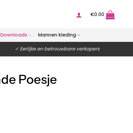
€
0.00
Downloads
Mannen kleding
✓ Eerlijke en betrouwbare verkopers
ade Poesje