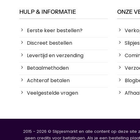
HULP & INFORMATIE
ONZE V
Eerste keer bestellen?
Verko
Discreet bestellen
Slipj
Levertijd en verzending
Coming
Betaalmethoden
Verzoe
Achteraf betalen
Blogbe
Veelgestelde vragen
Afhaal
2015 - 2026 © Slipjesmarkt en alle content op deze site 
geen credits voor betalingen. Als je een bestelling plaa