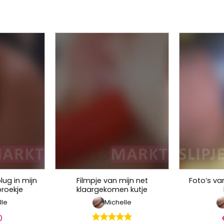
lug in mijn
Filmpje van mijn net
Foto’s van
broekje
klaargekomen kutje
lle
Michelle
0