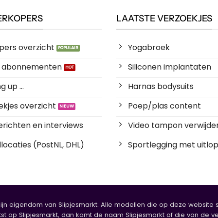
ERKOPERS
LAATSTE VERZOEKJES
pers overzicht
Yogabroek
es abonnementen
Siliconen implantaten
 up ...
Harnas bodysuits
kjes overzicht
Poep/plas content
richten en interviews
Video tampon verwijde
locaties (PostNL, DHL)
Sportlegging met uitlop
zijn eigendom van Slipjesmarkt. Alle modellen die op deze website sta
tst op Slipjesmarkt, dan komt de naam Slipjesmarkt of die van de ve