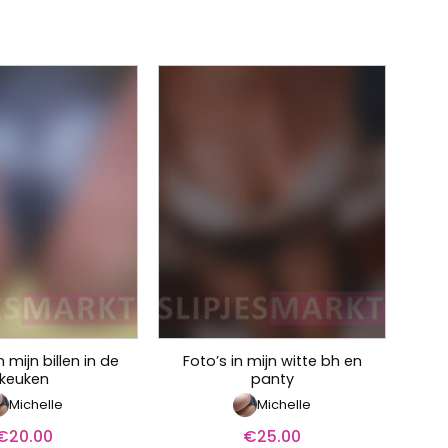
 mijn billen in de
Foto’s in mijn witte bh en
keuken
panty
Michelle
Michelle
€
20.00
€
25.00