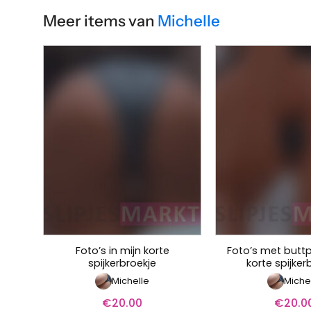
Meer items van
Michelle
Foto’s in mijn korte
Foto’s met buttp
spijkerbroekje
korte spijker
Michelle
Miche
€
20.00
€
20.0