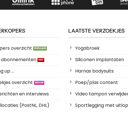
ERKOPERS
LAATSTE VERZOEKJES
pers overzicht
Yogabroek
es abonnementen
Siliconen implantaten
 up ...
Harnas bodysuits
kjes overzicht
Poep/plas content
richten en interviews
Video tampon verwijde
locaties (PostNL, DHL)
Sportlegging met uitlop