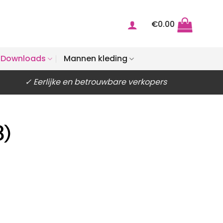
€
0.00
Downloads
Mannen kleding
✓ Eerlijke en betrouwbare verkopers
3)