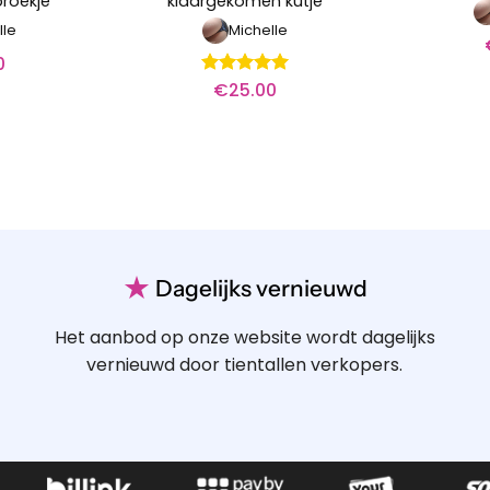
broekje
klaargekomen kutje
lle
Michelle
0
€
25.00
Waardering
5
uit 5
★
Dagelijks vernieuwd
Het aanbod op onze website wordt dagelijks
vernieuwd door tientallen verkopers.