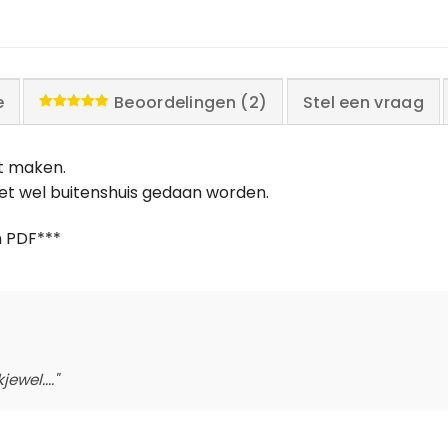
e
Beoordelingen (2)
Stel een vraag
Waardering
5.00
uit 5
et maken.
et wel buitenshuis gedaan worden.
n PDF***
ewel...."