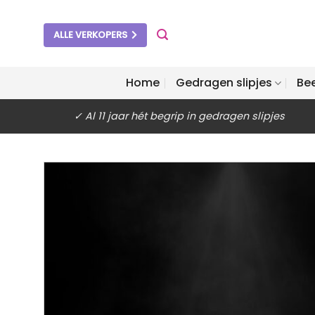
Ga
naar
ALLE VERKOPERS
inhoud
Home
Gedragen slipjes
Be
✓ Al 11 jaar hét begrip in gedragen slipjes