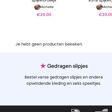
spijkerbroekje
korte spijker
Michelle
Miche
€
20.00
€
20.0
Je hebt geen producten bekeken.
★
Gedragen slipjes
Bestel verse gedragen slipjes en andere
opwindende kleding en seks speeltjes.