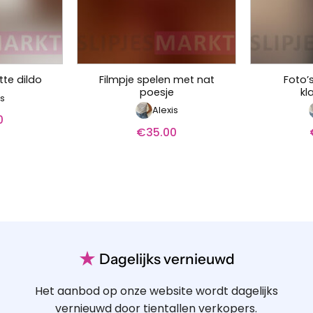
Filmpje spelen met nat
Foto’s
tte dildo
poesje
kl
is
Alexis
0
€
35.00
★
Dagelijks vernieuwd
Het aanbod op onze website wordt dagelijks
vernieuwd door tientallen verkopers.