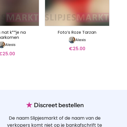
 nat k**je na
Foto’s Roze Tarzan
aarkomen
Alexis
Alexis
€
25.00
€
25.00
★
Discreet bestellen
De naam Slipjesmarkt of de naam van de
verkopers komt niet op je bankafschrift te