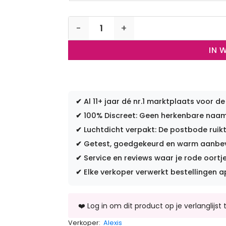
Filmpjes op verzoek aantal
IN 
✔
Al 11+ jaar dé nr.1 marktplaats voor de
✔
100% Discreet: Geen herkenbare naam 
✔
Luchtdicht verpakt: De postbode ruikt
✔
Getest, goedgekeurd en warm aanbevo
✔
Service en reviews waar je rode oortje
✔
Elke verkoper verwerkt bestellingen a
Verkoper:
Alexis