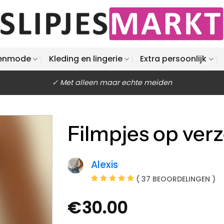
enmode
Kleding en lingerie
Extra persoonlijk
✓ Met alleen maar echte meiden
Filmpjes op ver
Alexis
( 37 BEOORDELINGEN )
€
30.00