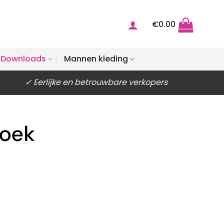
€
0.00
Downloads
Mannen kleding
✓ Eerlijke en betrouwbare verkopers
zoek