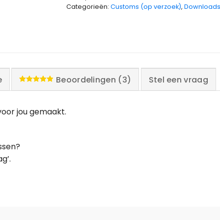
Categorieën:
Customs (op verzoek)
,
Download
e
Beoordelingen (3)
Stel een vraag
Waardering
5.00
uit 5
 voor jou gemaakt.
ussen?
g’.