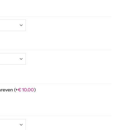
hreven
(+
€
10.00
)