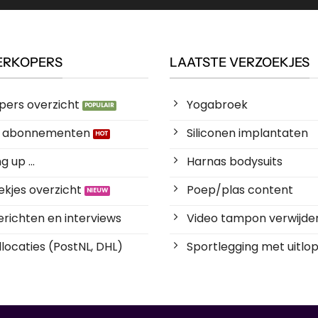
ERKOPERS
LAATSTE VERZOEKJES
pers overzicht
Yogabroek
es abonnementen
Siliconen implantaten
 up ...
Harnas bodysuits
kjes overzicht
Poep/plas content
richten en interviews
Video tampon verwijde
locaties (PostNL, DHL)
Sportlegging met uitlop