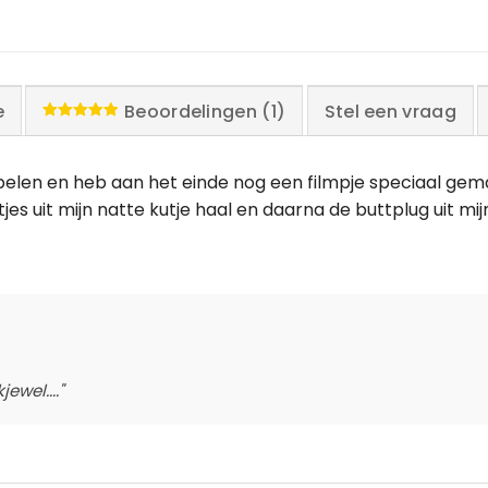
e
Beoordelingen (1)
Stel een vraag
Waardering
5.00
uit 5
spelen en heb aan het einde nog een filmpje speciaal gem
letjes uit mijn natte kutje haal en daarna de buttplug uit mij
ewel...."