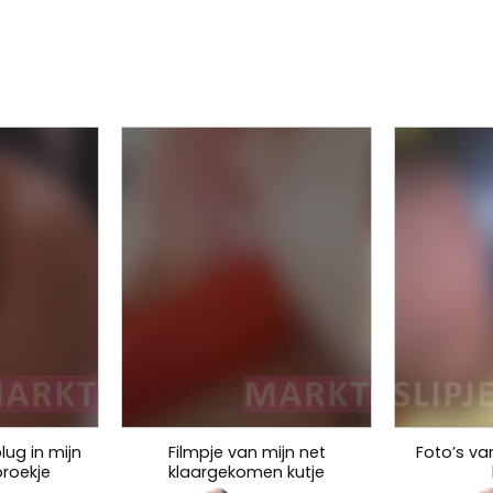
lug in mijn
Filmpje van mijn net
Foto’s van
broekje
klaargekomen kutje