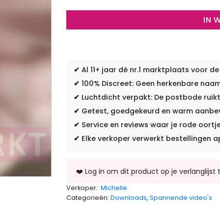
IN 
✔
Al 11+ jaar dé nr.1 marktplaats voor de
✔
100% Discreet: Geen herkenbare naam 
✔
Luchtdicht verpakt: De postbode ruikt
✔
Getest, goedgekeurd en warm aanbevo
✔
Service en reviews waar je rode oortje
✔
Elke verkoper verwerkt bestellingen a
Verkoper:
Michelle
Categorieën:
Downloads
,
Spannende video's