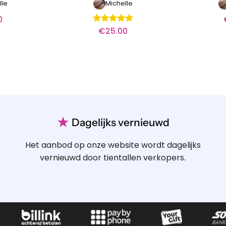
lle
Michelle
0
€
25.00
Waardering
5
uit 5
★
Dagelijks vernieuwd
Het aanbod op onze website wordt dagelijks
vernieuwd door tientallen verkopers.