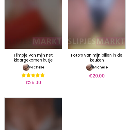
Filmpje van mijn net
Foto’s van mijn billen in de
klaargekomen kutje
keuken
Michelle
Michelle
€
20.00
€
25.00
Waardering
5
uit 5