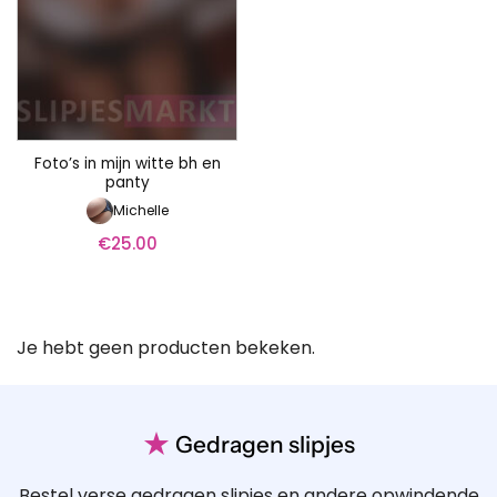
Foto’s in mijn witte bh en
panty
Michelle
€
25.00
Je hebt geen producten bekeken.
★
Gedragen slipjes
Bestel verse gedragen slipjes en andere opwindende