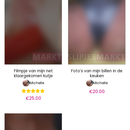
Filmpje van mijn net
Foto’s van mijn billen in de
klaargekomen kutje
keuken
Michelle
Michelle
€
20.00
€
25.00
Waardering
5
uit 5