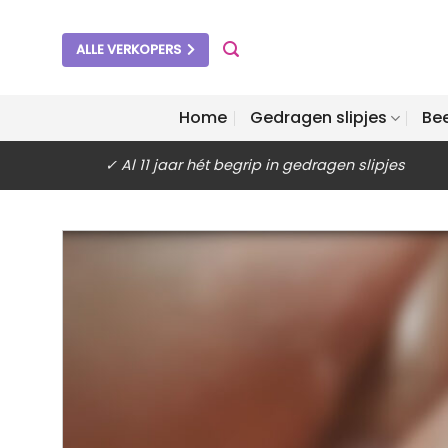
Ga
naar
ALLE VERKOPERS
inhoud
Home
Gedragen slipjes
Be
✓ Al 11 jaar hét begrip in gedragen slipjes