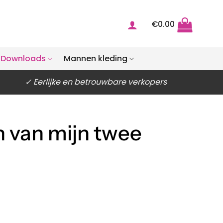
€
0.00
Downloads
Mannen kleding
✓ Eerlijke en betrouwbare verkopers
n van mijn twee