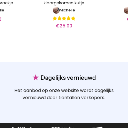
broekje
klaargekomen kutje
lle
Michelle
0
€
25.00
Waardering
5
uit 5
★
Dagelijks vernieuwd
Het aanbod op onze website wordt dagelijks
vernieuwd door tientallen verkopers.