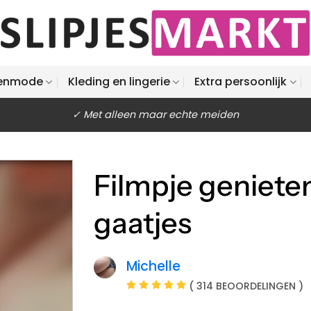
enmode
Kleding en lingerie
Extra persoonlijk
✓ Met alleen maar echte meiden
Filmpje geniete
gaatjes
Michelle
( 314 BEOORDELINGEN )