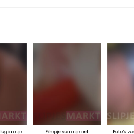
lug in mijn
Filmpje van mijn net
Foto’s van