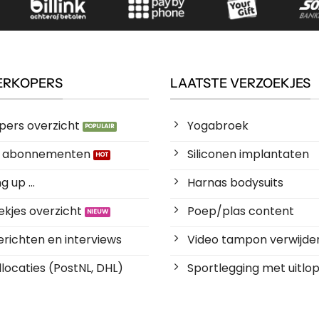
ERKOPERS
LAATSTE VERZOEKJES
pers overzicht
Yogabroek
es abonnementen
Siliconen implantaten
 up ...
Harnas bodysuits
kjes overzicht
Poep/plas content
richten en interviews
Video tampon verwijde
locaties (PostNL, DHL)
Sportlegging met uitlop