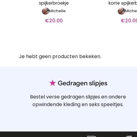
spijkerbroekje
korte spijker
Michelle
Miche
€
20.00
€
20.0
Je hebt geen producten bekeken.
★
Gedragen slipjes
Bestel verse gedragen slipjes en andere
opwindende kleding en seks speeltjes.