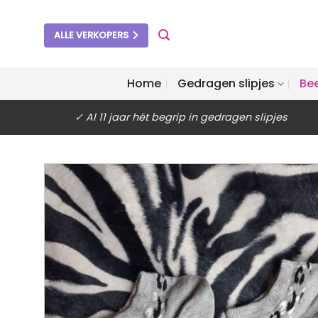
Ga
naar
ALLE VERKOPERS
inhoud
Home
Gedragen slipjes
Be
✓ Al 11 jaar hét begrip in gedragen slipjes