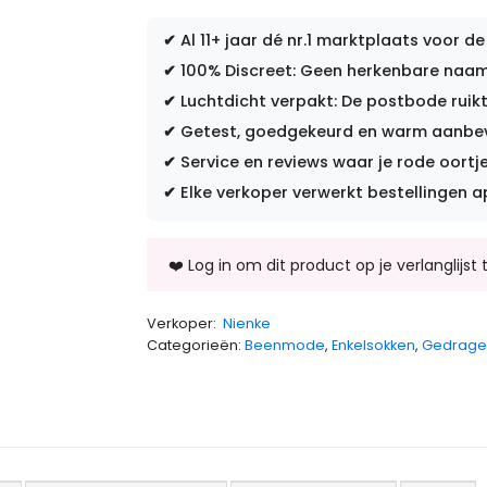
✔
Al 11+ jaar dé nr.1 marktplaats voor de
✔
100% Discreet: Geen herkenbare naam 
✔
Luchtdicht verpakt: De postbode ruikt
✔
Getest, goedgekeurd en warm aanbevo
✔
Service en reviews waar je rode oortje
✔
Elke verkoper verwerkt bestellingen a
Verkoper:
Nienke
Categorieën:
Beenmode
,
Enkelsokken
,
Gedrage