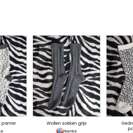
Gedr
 panter
Wollen sokken grijs
pa
ke
Nienke