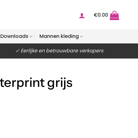
€
0.00
Downloads
Mannen kleding
✓ Eerlijke en betrouwbare verkopers
erprint grijs