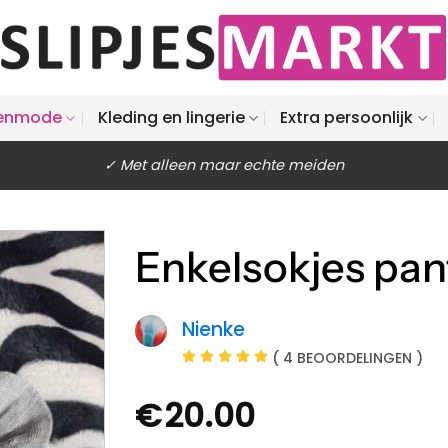
enmode
Kleding en lingerie
Extra persoonlijk
✓ Met alleen maar echte meiden
Enkelsokjes pant
Nienke
( 4 BEOORDELINGEN )
€
20.00