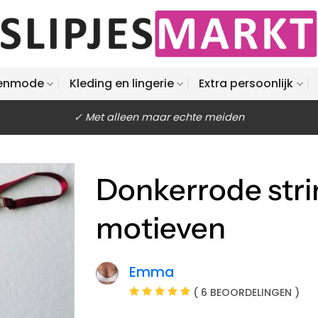
enmode
Kleding en lingerie
Extra persoonlijk
✓ Met alleen maar echte meiden
Donkerrode stri
motieven
Emma
( 6 BEOORDELINGEN )