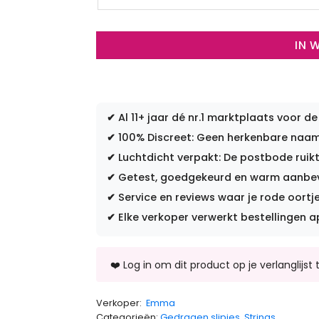
IN 
✔
Al 11+ jaar dé nr.1 marktplaats voor de
✔
100% Discreet: Geen herkenbare naam 
✔
Luchtdicht verpakt: De postbode ruikt
✔
Getest, goedgekeurd en warm aanbevo
✔
Service en reviews waar je rode oortje
✔
Elke verkoper verwerkt bestellingen a
Verkoper:
Emma
Categorieën:
Gedragen slipjes
,
Strings