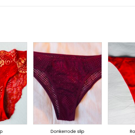
ip
Donkerrode slip
Ro