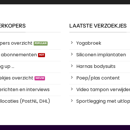
ERKOPERS
LAATSTE VERZOEKJES
pers overzicht
Yogabroek
es abonnementen
Siliconen implantaten
 up ...
Harnas bodysuits
kjes overzicht
Poep/plas content
richten en interviews
Video tampon verwijde
locaties (PostNL, DHL)
Sportlegging met uitlop