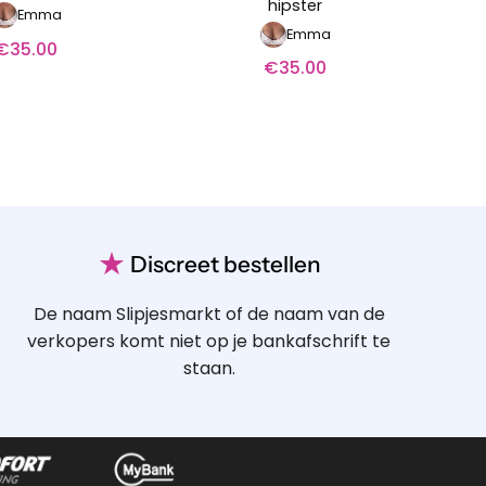
hipster
Emma
Emma
€
35.00
€
35.00
★
Discreet bestellen
De naam Slipjesmarkt of de naam van de
verkopers komt niet op je bankafschrift te
staan.