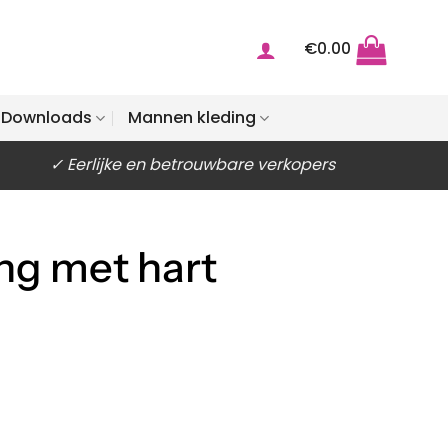
€
0.00
Downloads
Mannen kleding
✓ Eerlijke en betrouwbare verkopers
ng met hart