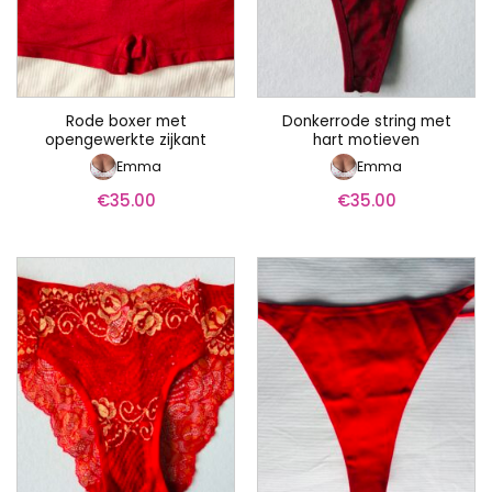
Rode boxer met
Donkerrode string met
opengewerkte zijkant
hart motieven
Emma
Emma
€
35.00
€
35.00