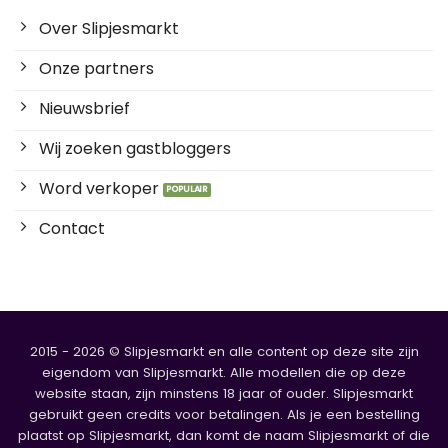
Over Slipjesmarkt
Onze partners
Nieuwsbrief
Wij zoeken gastbloggers
Word verkoper
Contact
2015 - 2026 © Slipjesmarkt en alle content op deze site zijn
eigendom van Slipjesmarkt. Alle modellen die op deze
website staan, zijn minstens 18 jaar of ouder. Slipjesmarkt
gebruikt geen credits voor betalingen. Als je een bestelling
plaatst op Slipjesmarkt, dan komt de naam Slipjesmarkt of die