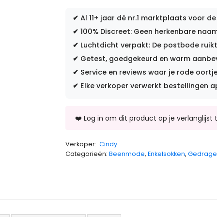
✔
Al 11+ jaar dé nr.1 marktplaats voor de
✔
100% Discreet: Geen herkenbare naam 
✔
Luchtdicht verpakt: De postbode ruikt
✔
Getest, goedgekeurd en warm aanbevo
✔
Service en reviews waar je rode oortje
✔
Elke verkoper verwerkt bestellingen a
Verkoper:
Cindy
Categorieën:
Beenmode
,
Enkelsokken
,
Gedrage