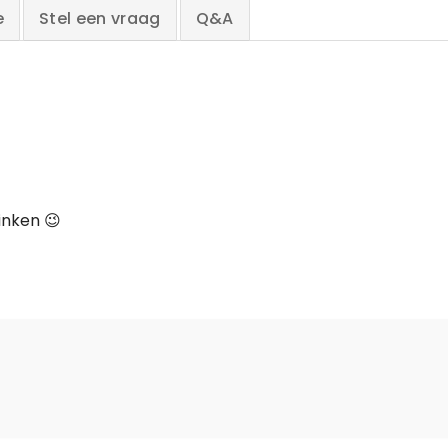
e
Stel een vraag
Q&A
inken 😉