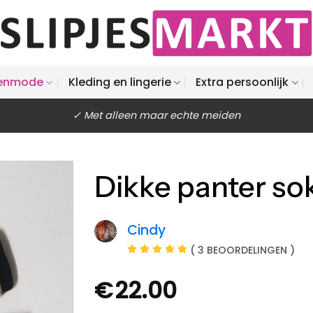
enmode
Kleding en lingerie
Extra persoonlijk
✓ Met alleen maar echte meiden
Dikke panter so
Cindy
( 3 BEOORDELINGEN )
€
22.00