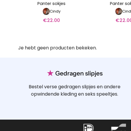
Panter sokjes
Panter so
Cindy
Cind
€
22.00
€
22.0
Je hebt geen producten bekeken.
★
Gedragen slipjes
Bestel verse gedragen slipjes en andere
opwindende kleding en seks speeltjes.