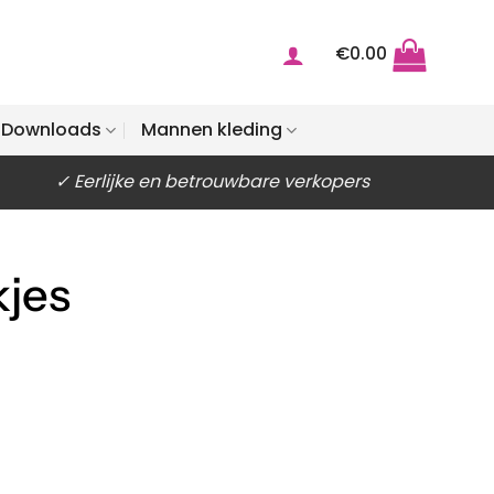
€
0.00
Downloads
Mannen kleding
✓ Eerlijke en betrouwbare verkopers
kjes