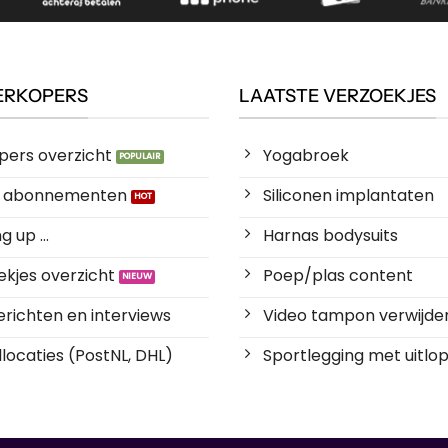
ERKOPERS
LAATSTE VERZOEKJES
pers overzicht
Yogabroek
es abonnementen
Siliconen implantaten
 up ...
Harnas bodysuits
kjes overzicht
Poep/plas content
richten en interviews
Video tampon verwijde
locaties (PostNL, DHL)
Sportlegging met uitlop