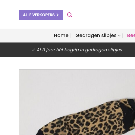
Ga
naar
ALLE VERKOPERS
inhoud
Home
Gedragen slipjes
Be
✓ Al 11 jaar hét begrip in gedragen slipjes