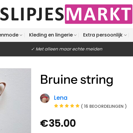
enmode
Kleding en lingerie
Extra persoonlijk
✓ Met alleen maar echte meiden
Bruine string
Lena
( 16 BEOORDELINGEN )
€
35.00