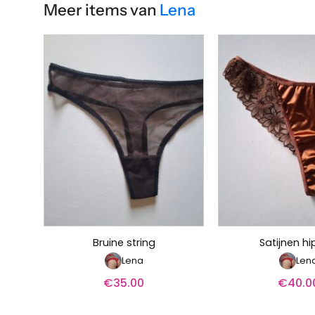
Meer items van
Lena
Bruine string
Satijnen hi
Lena
Len
€
35.00
€
40.0