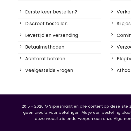
Eerste keer bestellen?
Verko
Discreet bestellen
Slipj
Levertijd en verzending
Coming
Betaalmethoden
Verzoe
Achteraf betalen
Blogbe
Veelgestelde vragen
Afhaal
2015 - 2026 © Slipjesmarkt en alle content op deze site 
geen credits voor betalingen. Als je een bestelling plaa
deze website is onderworpen aan onze Algemene V