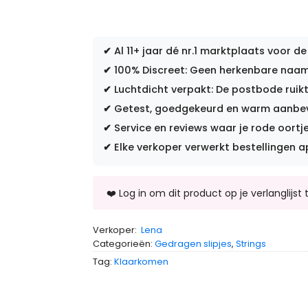
✔
Al 11+ jaar dé nr.1 marktplaats voor de
✔
100% Discreet: Geen herkenbare naam 
✔
Luchtdicht verpakt: De postbode ruikt
✔
Getest, goedgekeurd en warm aanbevo
✔
Service en reviews waar je rode oortje
✔
Elke verkoper verwerkt bestellingen a
Verkoper:
Lena
Categorieën:
Gedragen slipjes
,
Strings
Tag:
Klaarkomen