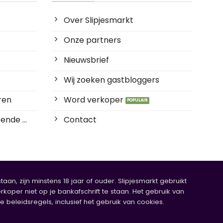
Over Slipjesmarkt
Onze partners
Nieuwsbrief
Wij zoeken gastbloggers
ren
Word verkoper
ende ...
Contact
an, zijn minstens 18 jaar of ouder. Slipjesmarkt gebruikt
rkoper niet op je bankafschrift te staan. Het gebruik van
eleidsregels, inclusief het gebruik van cookies.