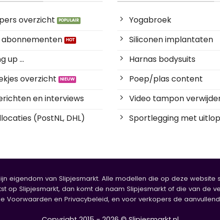
pers overzicht
Yogabroek
es abonnementen
Siliconen implantaten
 up ...
Harnas bodysuits
kjes overzicht
Poep/plas content
richten en interviews
Video tampon verwijde
locaties (PostNL, DHL)
Sportlegging met uitlop
zijn eigendom van Slipjesmarkt. Alle modellen die op deze website sta
tst op Slipjesmarkt, dan komt de naam Slipjesmarkt of die van de ve
oorwaarden en Privacybeleid, en voor verkopers de aanvullende b
Copyright 2015 - 2026 © Slipjesmarkt.nl