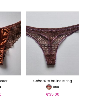
pster
Gehaakte bruine string
a
Lena
0
€
35.00