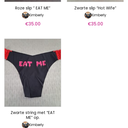
Roze slip ” EAT ME”
Zwarte slip “Hot Wife”
Kimberly
Kimberly
€
35.00
€
35.00
Zwarte string met “EAT
ME” op.
Kimberly