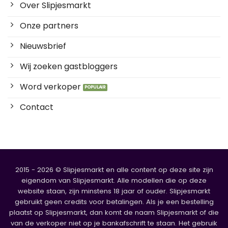
Over Slipjesmarkt
Onze partners
Nieuwsbrief
Wij zoeken gastbloggers
Word verkoper
Contact
2015 - 2026 © Slipjesmarkt en alle content op deze site zijn
eigendom van Slipjesmarkt. Alle modellen die op deze
website staan, zijn minstens 18 jaar of ouder. Slipjesmarkt
gebruikt geen credits voor betalingen. Als je een bestelling
plaatst op Slipjesmarkt, dan komt de naam Slipjesmarkt of die
van de verkoper niet op je bankafschrift te staan. Het gebruik