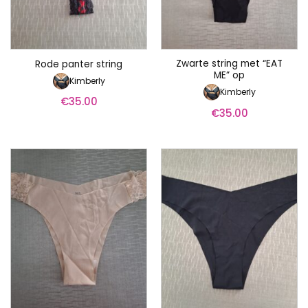
Zwarte string met “EAT
Rode panter string
ME” op
Kimberly
Kimberly
€
35.00
€
35.00