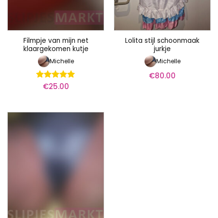
Filmpje van mijn net
Lolita stijl schoonmaak
klaargekomen kutje
jurkje
Michelle
Michelle
€
80.00
€
25.00
Waardering
5
uit 5