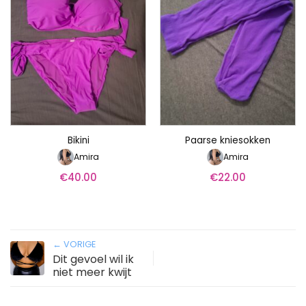
Bikini
Paarse kniesokken
Amira
Amira
€
40.00
€
22.00
← VORIGE
Dit gevoel wil ik
niet meer kwijt