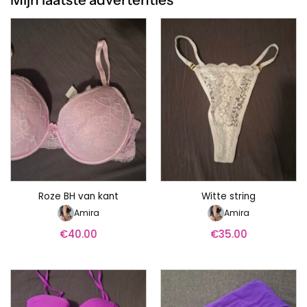
Roze BH van kant
Witte string
Amira
Amira
€
40.00
€
35.00