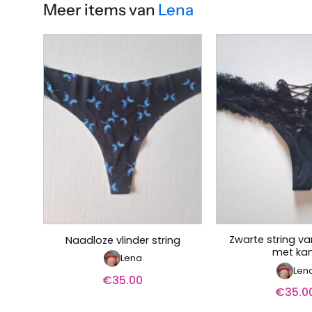
Meer items van
Lena
Zwarte string va
Naadloze vlinder string
met ka
Lena
Len
€
35.00
€
35.0