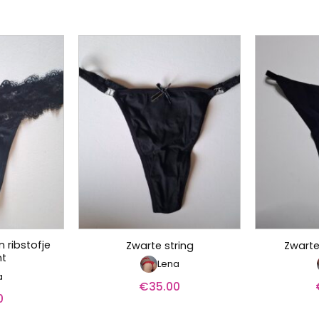
n ribstofje
Zwarte string
Zwarte
nt
Lena
a
€
35.00
0