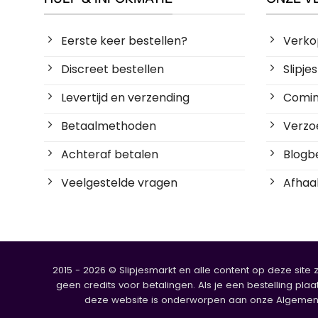
Eerste keer bestellen?
Verko
Discreet bestellen
Slipj
Levertijd en verzending
Coming
Betaalmethoden
Verzoe
Achteraf betalen
Blogbe
Veelgestelde vragen
Afhaal
2015 - 2026 © Slipjesmarkt en alle content op deze site 
geen credits voor betalingen. Als je een bestelling plaa
deze website is onderworpen aan onze Algemene V