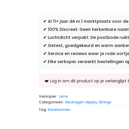
✔
Al 11+ jaar dé nr.1 marktplaats voor de
✔
100% Discreet: Geen herkenbare naam 
✔
Luchtdicht verpakt: De postbode ruikt
✔
Getest, goedgekeurd en warm aanbevo
✔
Service en reviews waar je rode oortje
✔
Elke verkoper verwerkt bestellingen a
Verkoper:
Lena
Categorieën:
Gedragen slipjes
,
Strings
Tag:
Klaarkomen