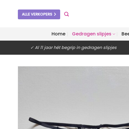
Ga
naar
ALLE VERKOPERS
inhoud
Home
Gedragen slipjes
Be
✓ Al 11 jaar hét begrip in gedragen slipjes