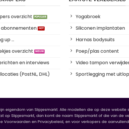
pers overzicht
Yogabroek
es abonnementen
Siliconen implantaten
 up ...
Harnas bodysuits
kjes overzicht
Poep/plas content
richten en interviews
Video tampon verwijde
locaties (PostNL, DHL)
Sportlegging met uitlop
zijn eigendom van Slipjesmarkt. Alle modellen die op deze website sta
tst op Slipjesmarkt, dan komt de naam Slipjesmarkt of die van de ve
oorwaarden en Privacybeleid, en voor verkopers de aanvullende b