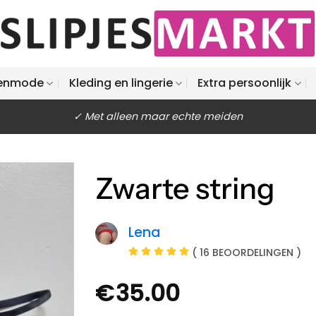
enmode
Kleding en lingerie
Extra persoonlijk
✓ Met alleen maar echte meiden
Zwarte string
Lena
( 16 BEOORDELINGEN )
€
35.00