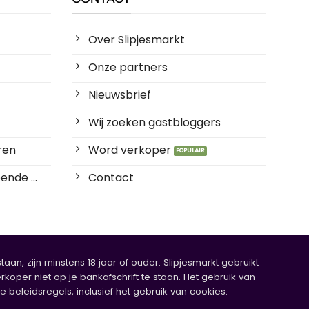
Over Slipjesmarkt
Onze partners
Nieuwsbrief
Wij zoeken gastbloggers
ren
Word verkoper
ende ...
Contact
an, zijn minstens 18 jaar of ouder. Slipjesmarkt gebruikt
rkoper niet op je bankafschrift te staan. Het gebruik van
eleidsregels, inclusief het gebruik van cookies.