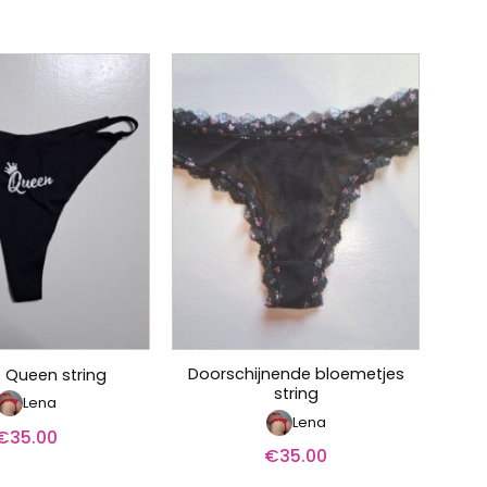
Doorschijnende bloemetjes
 Queen string
string
Lena
Lena
€
35.00
€
35.00