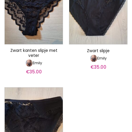
Zwart kanten slipje met
Zwart slipje
veter
Emily
Emily
€
35.00
€
35.00