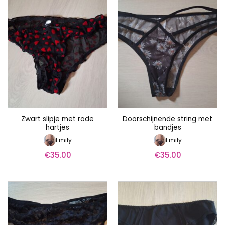
Zwart slipje met rode
Doorschijnende string met
hartjes
bandjes
Emily
Emily
€
35.00
€
35.00