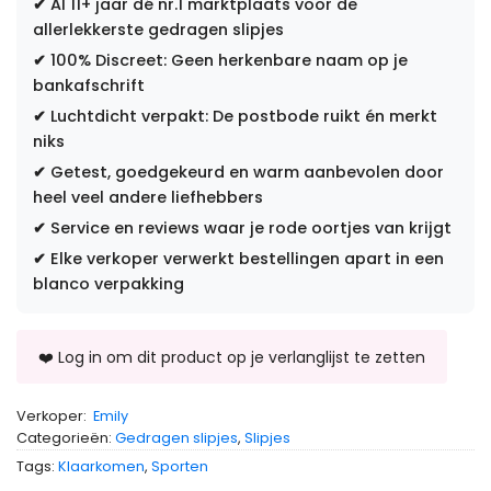
✔
Al 11+ jaar dé nr.1 marktplaats voor de
allerlekkerste gedragen slipjes
✔
100% Discreet: Geen herkenbare naam op je
bankafschrift
✔
Luchtdicht verpakt: De postbode ruikt én merkt
niks
✔
Getest, goedgekeurd en warm aanbevolen door
heel veel andere liefhebbers
✔
Service en reviews waar je rode oortjes van krijgt
✔
Elke verkoper verwerkt bestellingen apart in een
blanco verpakking
Verkoper:
Emily
Categorieën:
Gedragen slipjes
,
Slipjes
Tags:
Klaarkomen
,
Sporten