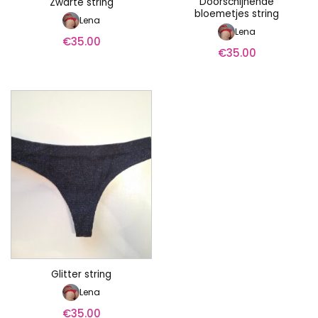
Doorschijnende
Zwarte string
bloemetjes string
Lena
Lena
€
35.00
€
35.00
Glitter string
Lena
€
35.00