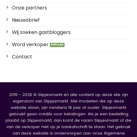
Onze partners
Nieuwsbrief
Wij zoeken gastbloggers
Word verkoper
Contact
2015 - 2026 © Slipjesmarkt en alle content op deze site zijn
eigendom van Slipjesmarkt. Alle modellen die op deze
website staan, zijn minstens 18 jaar of ouder. Slipjesmarkt
gebruikt geen credits voor betalingen. Als je een bestelling
plaatst op Slipjesmarkt, dan komt de naam Slipjesmarkt of die
van de verkoper niet op je bankafschrift te staan. Het gebruik
van deze website is onderworpen aan onze Algemene