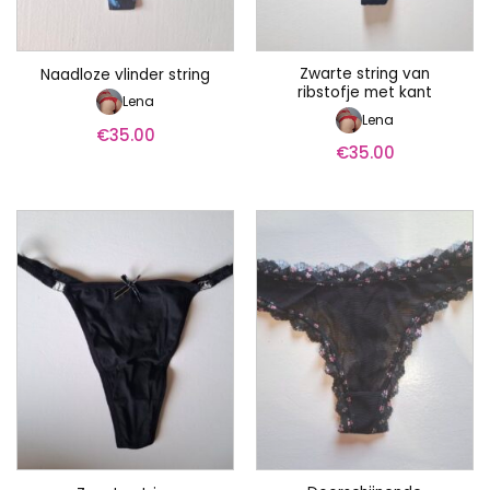
Zwarte string van
Naadloze vlinder string
ribstofje met kant
Lena
Lena
€
35.00
€
35.00