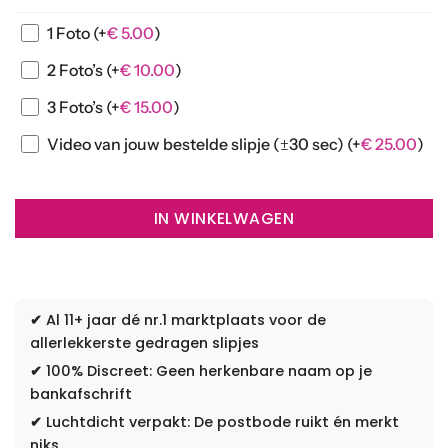
1 Foto
(+
€
5.00
)
2 Foto’s
(+
€
10.00
)
3 Foto’s
(+
€
15.00
)
Video van jouw bestelde slipje (±30 sec)
(+
€
25.00
)
IN WINKELWAGEN
✔
Al 11+ jaar dé nr.1 marktplaats voor de
allerlekkerste gedragen slipjes
✔
100% Discreet: Geen herkenbare naam op je
bankafschrift
✔
Luchtdicht verpakt: De postbode ruikt én merkt
niks