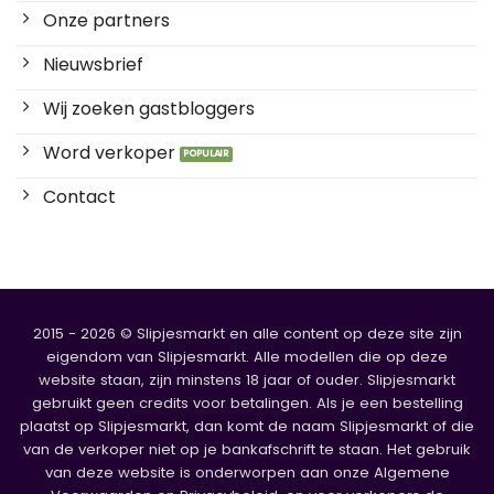
Onze partners
Nieuwsbrief
Wij zoeken gastbloggers
Word verkoper
Contact
2015 - 2026 © Slipjesmarkt en alle content op deze site zijn
eigendom van Slipjesmarkt. Alle modellen die op deze
website staan, zijn minstens 18 jaar of ouder. Slipjesmarkt
gebruikt geen credits voor betalingen. Als je een bestelling
plaatst op Slipjesmarkt, dan komt de naam Slipjesmarkt of die
van de verkoper niet op je bankafschrift te staan. Het gebruik
van deze website is onderworpen aan onze Algemene