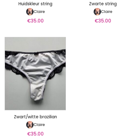
Huidskleur string
Zwarte string
Claire
Claire
€
35.00
€
35.00
Zwart/witte brazilian
Claire
€
35.00