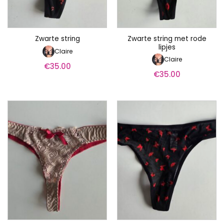
Zwarte string met rode
Zwarte string
lipjes
Claire
Claire
€
35.00
€
35.00