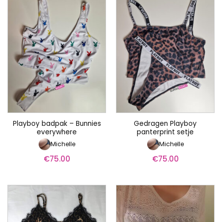
Playboy badpak – Bunnies
Gedragen Playboy
everywhere
panterprint setje
Michelle
Michelle
€
75.00
€
75.00