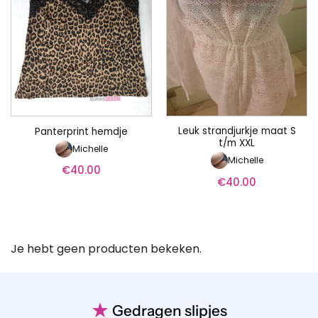
Leuk strandjurkje maat S
Panterprint hemdje
t/m XXL
Michelle
Michelle
€
40.00
€
40.00
Je hebt geen producten bekeken.
★
Gedragen slipjes