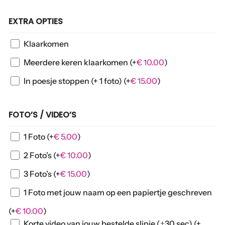
EXTRA OPTIES
Klaarkomen
Meerdere keren klaarkomen
(+
€
10.00
)
In poesje stoppen (+ 1 foto)
(+
€
15.00
)
FOTO’S / VIDEO’S
1 Foto
(+
€
5.00
)
2 Foto’s
(+
€
10.00
)
3 Foto’s
(+
€
15.00
)
1 Foto met jouw naam op een papiertje geschreven
(+
€
10.00
)
Korte video van jouw bestelde slipje (±30 sec)
(+