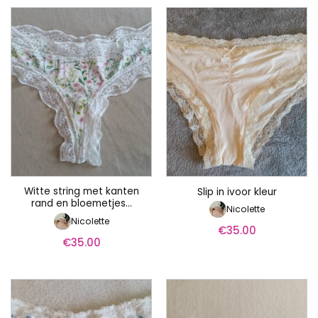
Witte string met kanten
Slip in ivoor kleur
rand en bloemetjes…
Nicolette
Nicolette
€
35.00
€
35.00