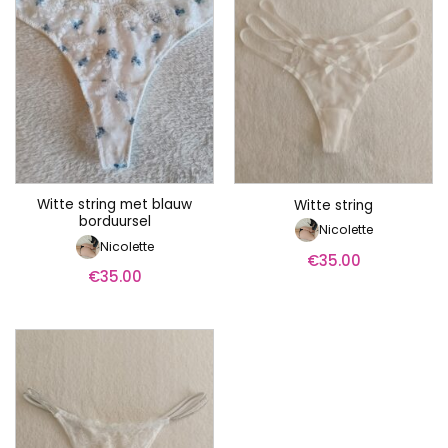
Witte string met blauw
Witte string
borduursel
Nicolette
Nicolette
€
35.00
€
35.00