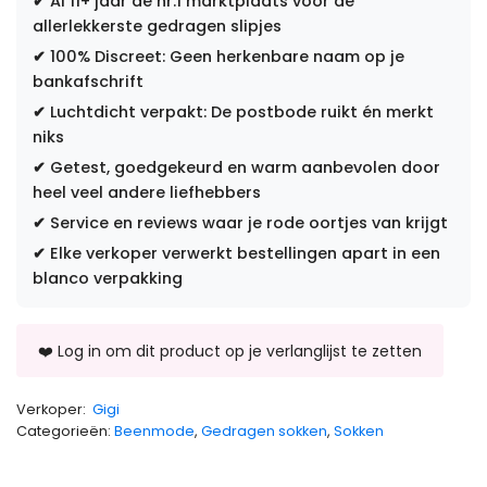
✔
Al 11+ jaar dé nr.1 marktplaats voor de
allerlekkerste gedragen slipjes
✔
100% Discreet: Geen herkenbare naam op je
bankafschrift
✔
Luchtdicht verpakt: De postbode ruikt én merkt
niks
✔
Getest, goedgekeurd en warm aanbevolen door
heel veel andere liefhebbers
✔
Service en reviews waar je rode oortjes van krijgt
✔
Elke verkoper verwerkt bestellingen apart in een
blanco verpakking
Verkoper:
Gigi
Categorieën:
Beenmode
,
Gedragen sokken
,
Sokken