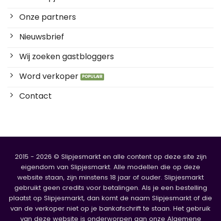
Onze partners
Nieuwsbrief
Wij zoeken gastbloggers
Word verkoper
Contact
2015 - 2026 © Slipjesmarkt en alle content op deze site zijn
eigendom van Slipjesmarkt. Alle modellen die op deze
website staan, zijn minstens 18 jaar of ouder. Slipjesmarkt
gebruikt geen credits voor betalingen. Als je een bestelling
plaatst op Slipjesmarkt, dan komt de naam Slipjesmarkt of die
van de verkoper niet op je bankafschrift te staan. Het gebruik
van deze website is onderworpen aan onze Algemene