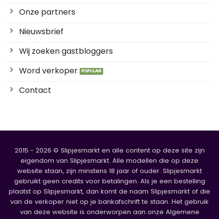
Onze partners
Nieuwsbrief
Wij zoeken gastbloggers
Word verkoper
Contact
2015 - 2026 © Slipjesmarkt en alle content op deze site zijn
eigendom van Slipjesmarkt. Alle modellen die op deze
website staan, zijn minstens 18 jaar of ouder. Slipjesmarkt
gebruikt geen credits voor betalingen. Als je een bestelling
plaatst op Slipjesmarkt, dan komt de naam Slipjesmarkt of die
van de verkoper niet op je bankafschrift te staan. Het gebruik
van deze website is onderworpen aan onze Algemene