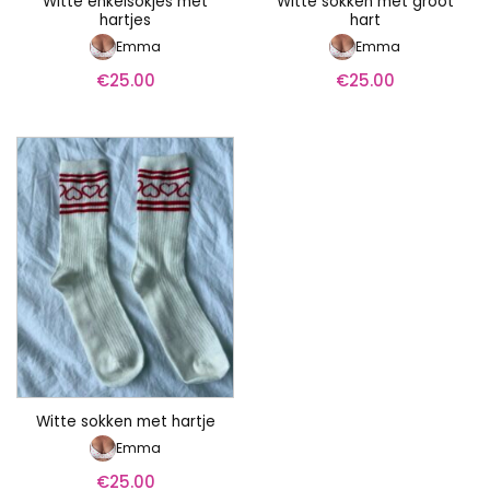
Witte enkelsokjes met
Witte sokken met groot
hartjes
hart
Emma
Emma
€
25.00
€
25.00
Witte sokken met hartje
Emma
€
25.00