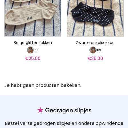
Beige glitter sokken
Zwarte enkelsokken
Iris
Iris
€
25.00
€
25.00
Je hebt geen producten bekeken.
★
Gedragen slipjes
Bestel verse gedragen slipjes en andere opwindende