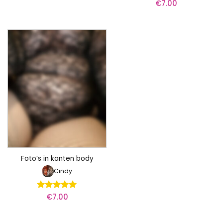
€
7.00
Foto’s in kanten body
Cindy
€
7.00
Waardering
5
uit 5