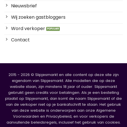
Nieuwsbrief
Wij zoeken gastbloggers
Word verkoper
Contact
2015 - 2026 © Slipjesmarkt en alle content op deze site zijn
eigendom van Slipjesmarkt. Alle modellen die op deze
website staan, zijn minstens 18 jaar of ouder. Slipjesmarkt
gebruikt geen credits voor betalingen. Als je een bestelling
plaatst op Slipjesmarkt, dan komt de naam Slipjesmarkt of die
van de verkoper niet op je bankafschrift te staan. Het gebruik
van deze website is onderworpen aan onze Algemene
Voorwaarden en Privacybeleid, en voor verkopers de
aanvullende beleidsregels, inclusief het gebruik van cookies.