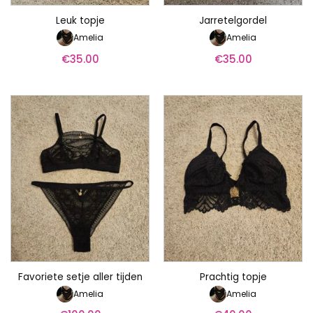
Leuk topje
Jarretelgordel
Amelia
Amelia
€
35.00
€
35.00
Favoriete setje aller tijden
Prachtig topje
Amelia
Amelia