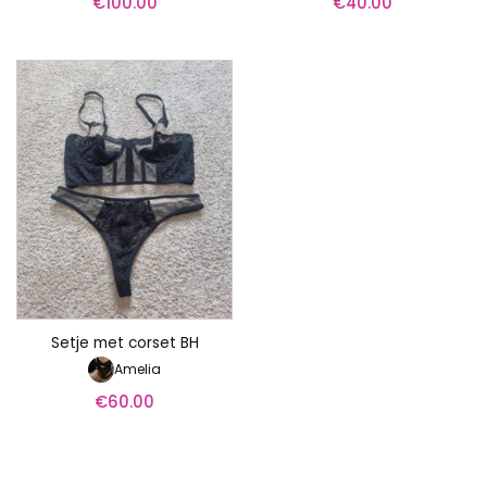
€
100.00
€
40.00
Setje met corset BH
Amelia
€
60.00