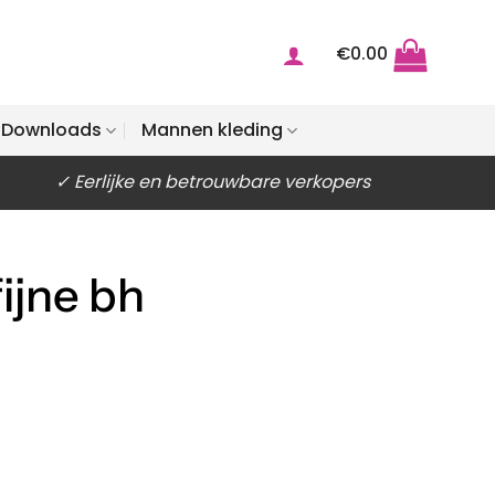
€
0.00
Downloads
Mannen kleding
✓ Eerlijke en betrouwbare verkopers
ijne bh