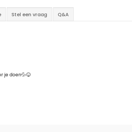
e
Stel een vraag
Q&A
r je doen💦😋