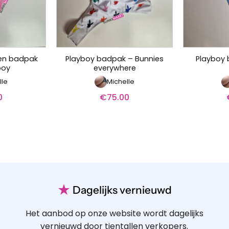
en badpak
Playboy badpak – Bunnies
Playboy b
boy
everywhere
lle
Michelle
0
€
75.00
★
Dagelijks vernieuwd
Het aanbod op onze website wordt dagelijks
vernieuwd door tientallen verkopers.