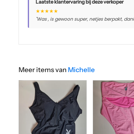
Laatste klantervaring bij deze verkoper
★
★
★
★
★
"Was , is gewoon super, netjes berpakt, dankj
Meer items van
Michelle