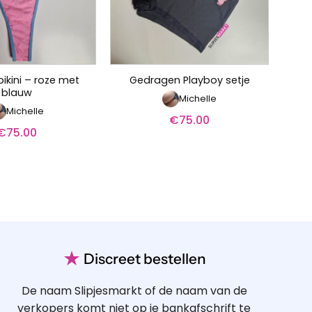
ikini – roze met
Gedragen Playboy setje
blauw
Michelle
Michelle
€
75.00
€
75.00
★
Discreet bestellen
De naam Slipjesmarkt of de naam van de
verkopers komt niet op je bankafschrift te