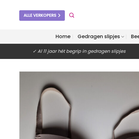
Ga
naar
ALLE VERKOPERS
inhoud
Home
Gedragen slipjes
Be
✓ Al 11 jaar hét begrip in gedragen slipjes