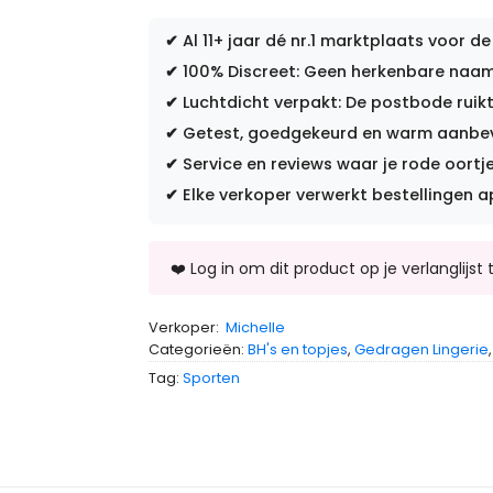
✔
Al 11+ jaar dé nr.1 marktplaats voor de
✔
100% Discreet: Geen herkenbare naam 
✔
Luchtdicht verpakt: De postbode ruikt
✔
Getest, goedgekeurd en warm aanbevo
✔
Service en reviews waar je rode oortje
✔
Elke verkoper verwerkt bestellingen a
Verkoper:
Michelle
Categorieën:
BH's en topjes
,
Gedragen Lingerie
Tag:
Sporten