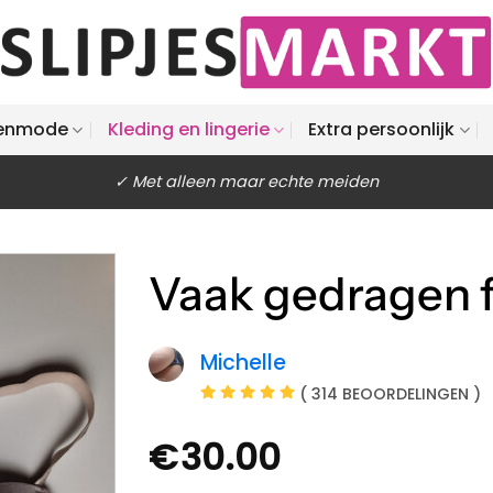
enmode
Kleding en lingerie
Extra persoonlijk
✓ Met alleen maar echte meiden
Vaak gedragen f
Michelle
( 314 BEOORDELINGEN )
€
30.00