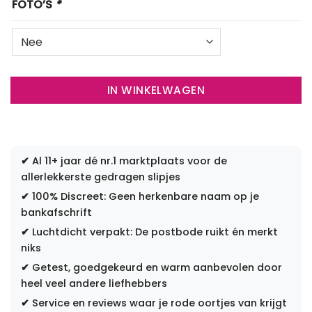
FOTO’S
*
IN WINKELWAGEN
✔
Al 11+ jaar dé nr.1 marktplaats voor de
allerlekkerste gedragen slipjes
✔
100% Discreet: Geen herkenbare naam op je
bankafschrift
✔
Luchtdicht verpakt: De postbode ruikt én merkt
niks
✔
Getest, goedgekeurd en warm aanbevolen door
heel veel andere liefhebbers
✔
Service en reviews waar je rode oortjes van krijgt