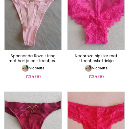
Spannende Roze string
Neonroze hipster met
met hartje en steentjes…
steentjeskettinkje
Nicolette
Nicolette
€
35.00
€
35.00