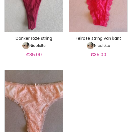
Donker roze string
Felroze string van kant
Nicolette
Nicolette
€
35.00
€
35.00