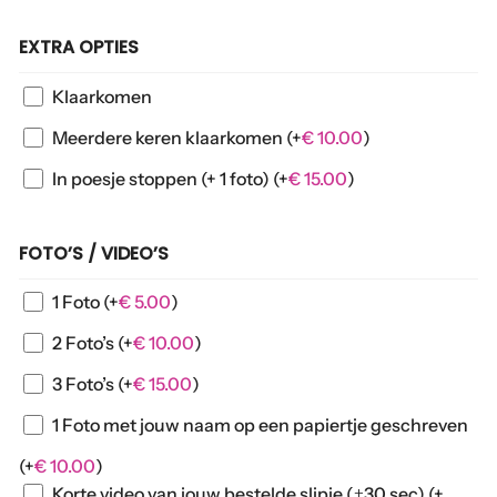
EXTRA OPTIES
Klaarkomen
Meerdere keren klaarkomen
(+
€
10.00
)
In poesje stoppen (+ 1 foto)
(+
€
15.00
)
FOTO’S / VIDEO’S
1 Foto
(+
€
5.00
)
2 Foto’s
(+
€
10.00
)
3 Foto’s
(+
€
15.00
)
1 Foto met jouw naam op een papiertje geschreven
(+
€
10.00
)
Korte video van jouw bestelde slipje (±30 sec)
(+