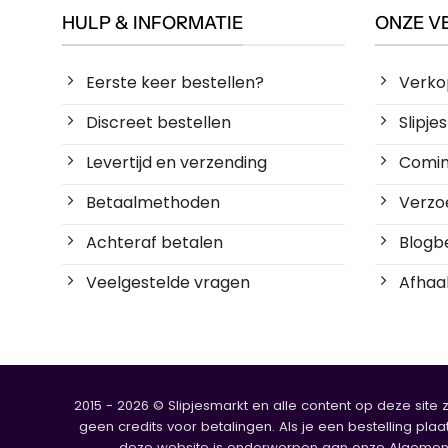
HULP & INFORMATIE
ONZE V
Eerste keer bestellen?
Verko
Discreet bestellen
Slipj
Levertijd en verzending
Coming
Betaalmethoden
Verzoe
Achteraf betalen
Blogbe
Veelgestelde vragen
Afhaal
2015 - 2026 © Slipjesmarkt en alle content op deze site 
geen credits voor betalingen. Als je een bestelling plaa
deze website is onderworpen aan onze Algemene V