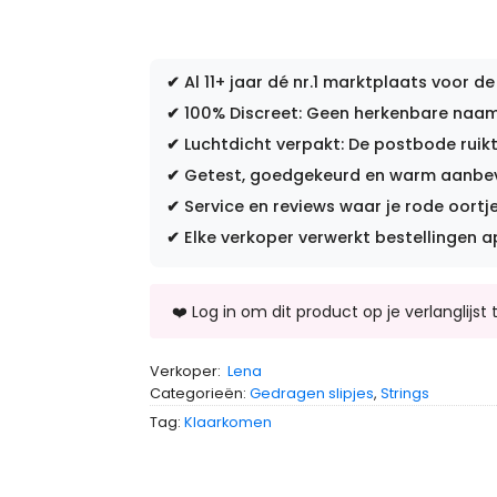
✔
Al 11+ jaar dé nr.1 marktplaats voor de
✔
100% Discreet: Geen herkenbare naam 
✔
Luchtdicht verpakt: De postbode ruikt
✔
Getest, goedgekeurd en warm aanbevo
✔
Service en reviews waar je rode oortje
✔
Elke verkoper verwerkt bestellingen a
Verkoper:
Lena
Categorieën:
Gedragen slipjes
,
Strings
Tag:
Klaarkomen