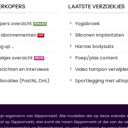
ERKOPERS
LAATSTE VERZOEKJES
pers overzicht
Yogabroek
es abonnementen
Siliconen implantaten
 up ...
Harnas bodysuits
kjes overzicht
Poep/plas content
richten en interviews
Video tampon verwijde
locaties (PostNL, DHL)
Sportlegging met uitlop
zijn eigendom van Slipjesmarkt. Alle modellen die op deze website sta
tst op Slipjesmarkt, dan komt de naam Slipjesmarkt of die van de ve
oorwaarden en Privacybeleid, en voor verkopers de aanvullende b