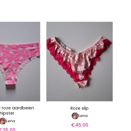
 roze aardbeien
Roze slip
hipster
Lena
Lena
€
45.00
€
35.00