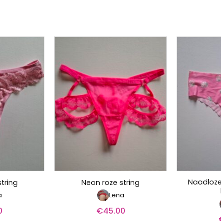
Naadloze
string
Neon roze string
a
Lena
0
€
45.00