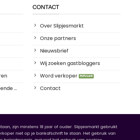
CONTACT
Over Slipjesmarkt
Onze partners
Nieuwsbrief
Wij zoeken gastbloggers
ren
Word verkoper
ende ...
Contact
an, zijn minstens 18 jaar of ouder. Slipjesmarkt gebruikt
rkoper niet op je bankafschrift te staan. Het gebruik van
eleidsregels, inclusief het gebruik van cookies.