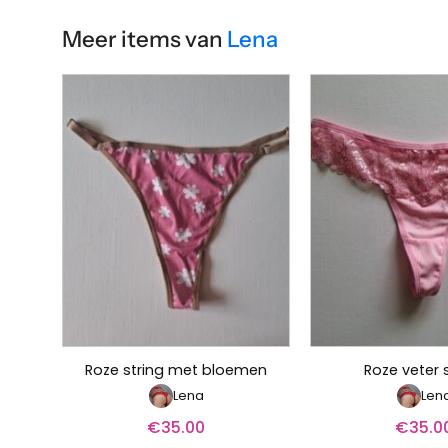
Meer items van
Lena
Roze string met bloemen
Roze veter 
Lena
Len
€
35.00
€
35.0