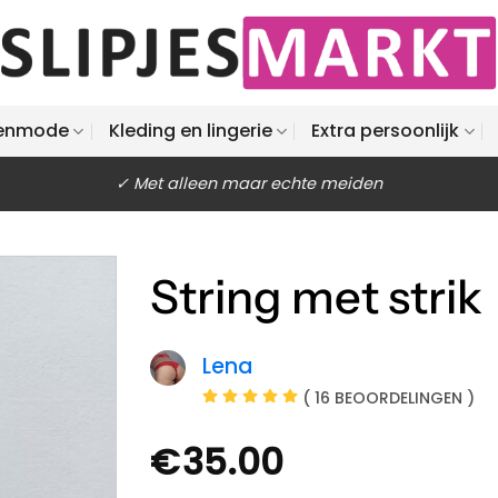
enmode
Kleding en lingerie
Extra persoonlijk
✓ Met alleen maar echte meiden
String met strik
Lena
( 16 BEOORDELINGEN )
€
35.00