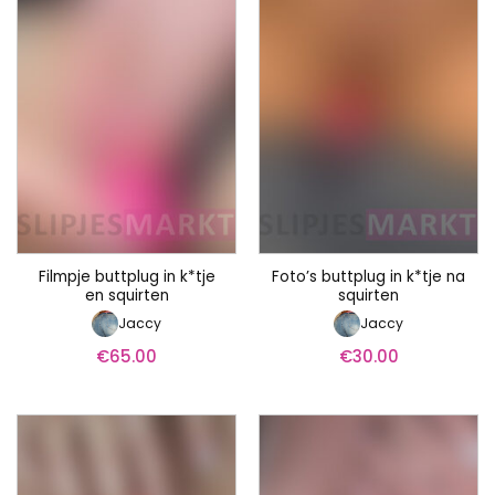
Filmpje buttplug in k*tje
Foto’s buttplug in k*tje na
en squirten
squirten
Jaccy
Jaccy
€
65.00
€
30.00