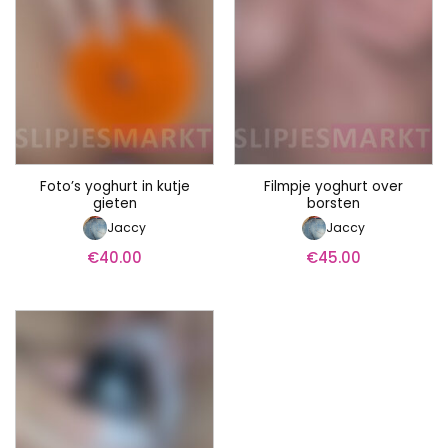
Foto’s yoghurt in kutje
Filmpje yoghurt over
gieten
borsten
Jaccy
Jaccy
€
40.00
€
45.00