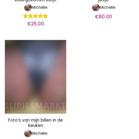
Michelle
Michelle
€
80.00
€
25.00
Waardering
5
uit 5
Foto’s van mijn billen in de
keuken
Michelle