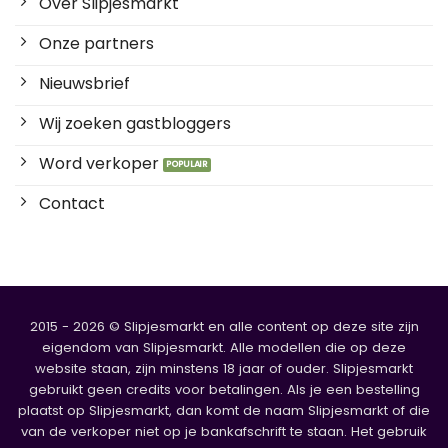
Over Slipjesmarkt
Onze partners
Nieuwsbrief
Wij zoeken gastbloggers
Word verkoper
Contact
2015 - 2026 © Slipjesmarkt en alle content op deze site zijn
eigendom van Slipjesmarkt. Alle modellen die op deze
website staan, zijn minstens 18 jaar of ouder. Slipjesmarkt
gebruikt geen credits voor betalingen. Als je een bestelling
plaatst op Slipjesmarkt, dan komt de naam Slipjesmarkt of die
van de verkoper niet op je bankafschrift te staan. Het gebruik