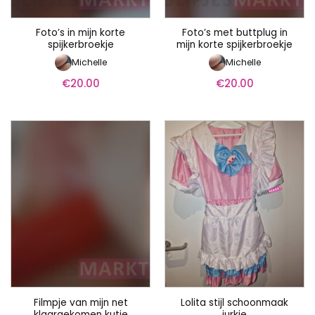
Foto’s in mijn korte
Foto’s met buttplug in
spijkerbroekje
mijn korte spijkerbroekje
Michelle
Michelle
€
20.00
€
20.00
Filmpje van mijn net
Lolita stijl schoonmaak
klaargekomen kutje
jurkje