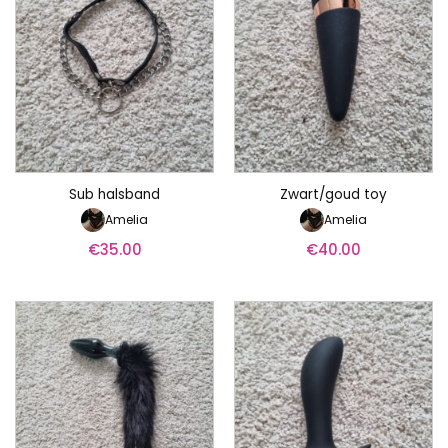
Sub halsband
Zwart/goud toy
Amelia
Amelia
€
35.00
€
40.00