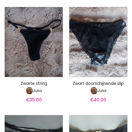
Zwarte string
Zwart doorschijnende slip
Julia
Julia
€
35.00
€
40.00