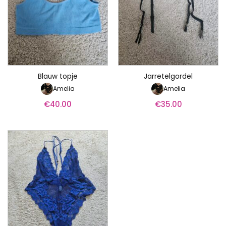
Blauw topje
Jarretelgordel
Amelia
Amelia
€
40.00
€
35.00