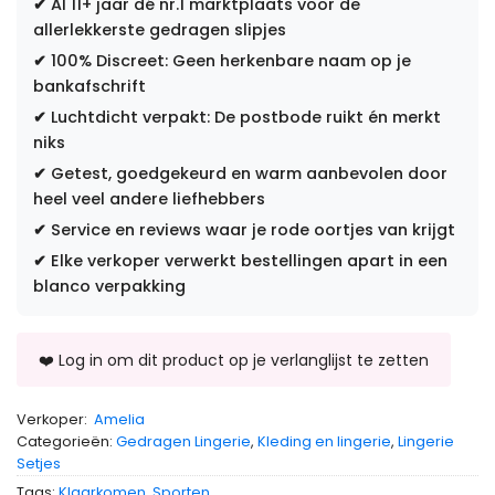
✔
Al 11+ jaar dé nr.1 marktplaats voor de
allerlekkerste gedragen slipjes
✔
100% Discreet: Geen herkenbare naam op je
bankafschrift
✔
Luchtdicht verpakt: De postbode ruikt én merkt
niks
✔
Getest, goedgekeurd en warm aanbevolen door
heel veel andere liefhebbers
✔
Service en reviews waar je rode oortjes van krijgt
✔
Elke verkoper verwerkt bestellingen apart in een
blanco verpakking
Verkoper:
Amelia
Categorieën:
Gedragen Lingerie
,
Kleding en lingerie
,
Lingerie
Setjes
Tags:
Klaarkomen
,
Sporten