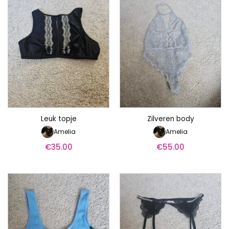
Leuk topje
Zilveren body
Amelia
Amelia
€
35.00
€
55.00