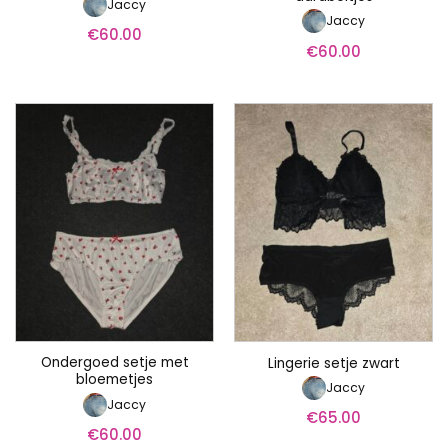
Jaccy
Jaccy
€
60.00
€
60.00
Ondergoed setje met
Lingerie setje zwart
bloemetjes
Jaccy
Jaccy
€
65.00
€
60.00