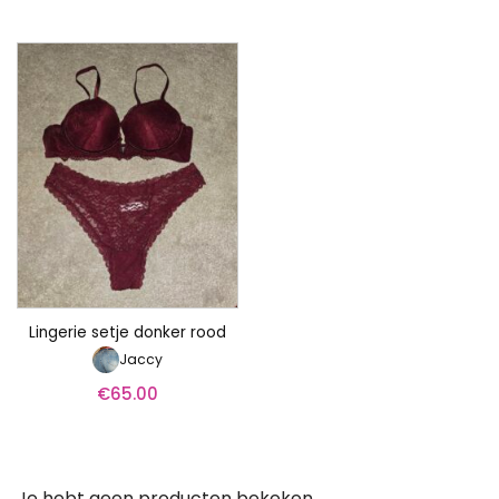
Lingerie setje donker rood
Jaccy
€
65.00
Je hebt geen producten bekeken.