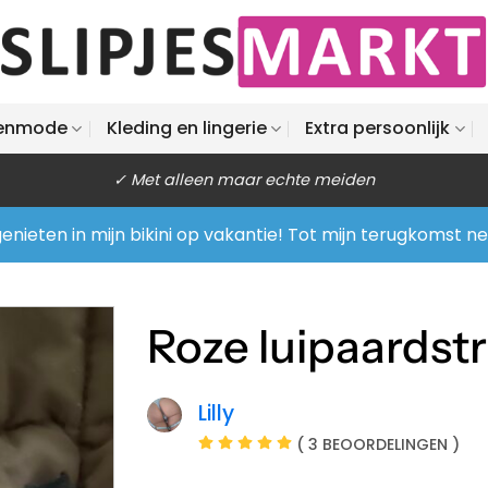
enmode
Kleding en lingerie
Extra persoonlijk
✓ Met alleen maar echte meiden
enieten in mijn bikini op vakantie! Tot mijn terugkomst n
Roze luipaardst
Lilly
( 3 BEOORDELINGEN )