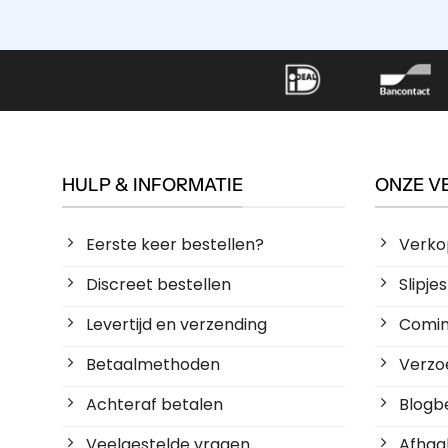
HULP & INFORMATIE
ONZE V
Eerste keer bestellen?
Verko
Discreet bestellen
Slipj
Levertijd en verzending
Coming
Betaalmethoden
Verzoe
Achteraf betalen
Blogbe
Veelgestelde vragen
Afhaal