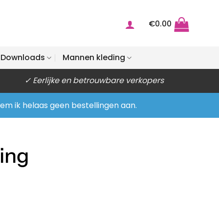
€
0.00
Downloads
Mannen kleding
✓ Eerlijke en betrouwbare verkopers
eem ik helaas geen bestellingen aan.
ring