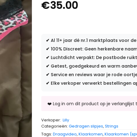
€
35.00
✔
Al 11+ jaar dé nr.1 marktplaats voor de
✔
100% Discreet: Geen herkenbare naam 
✔
Luchtdicht verpakt: De postbode ruikt
✔
Getest, goedgekeurd en warm aanbevo
✔
Service en reviews waar je rode oortje
✔
Elke verkoper verwerkt bestellingen a
Verkoper:
Lilly
Categorieën:
Gedragen slipjes
,
Strings
Tags:
Draagvideo
,
Klaarkomen
,
Klaarkomen (sp