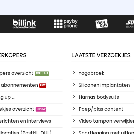
ERKOPERS
LAATSTE VERZOEKJES
pers overzicht
Yogabroek
es abonnementen
Siliconen implantaten
 up ...
Harnas bodysuits
kjes overzicht
Poep/plas content
richten en interviews
Video tampon verwijde
locaties (PostNL, DHL)
Sportlegging met uitlop