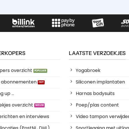
ERKOPERS
LAATSTE VERZOEKJES
pers overzicht
Yogabroek
es abonnementen
Siliconen implantaten
 up ...
Harnas bodysuits
kjes overzicht
Poep/plas content
richten en interviews
Video tampon verwijde
locaties (PostNL, DHL)
Sportlegging met uitlop