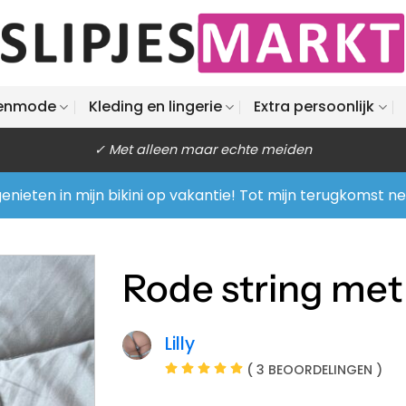
enmode
Kleding en lingerie
Extra persoonlijk
✓ Met alleen maar echte meiden
enieten in mijn bikini op vakantie! Tot mijn terugkomst n
Rode string met 
Lilly
( 3 BEOORDELINGEN )