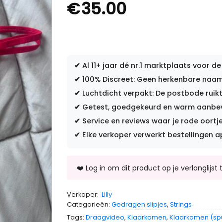
€
35.00
✔
Al 11+ jaar dé nr.1 marktplaats voor de
✔
100% Discreet: Geen herkenbare naam 
✔
Luchtdicht verpakt: De postbode ruikt
✔
Getest, goedgekeurd en warm aanbevo
✔
Service en reviews waar je rode oortje
✔
Elke verkoper verwerkt bestellingen a
Verkoper:
Lilly
Categorieën:
Gedragen slipjes
,
Strings
Tags:
Draagvideo
,
Klaarkomen
,
Klaarkomen (sp