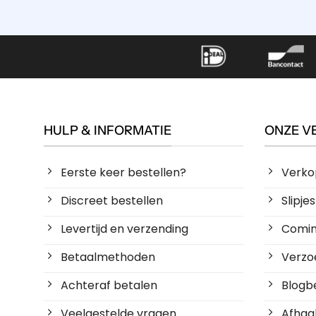
HULP & INFORMATIE
ONZE V
Eerste keer bestellen?
Verko
Discreet bestellen
Slipj
Levertijd en verzending
Coming
Betaalmethoden
Verzoe
Achteraf betalen
Blogbe
Veelgestelde vragen
Afhaal