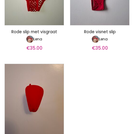
Rode slip met visgraat
Rode visnet slip
Lena
Lena
€
35.00
€
35.00