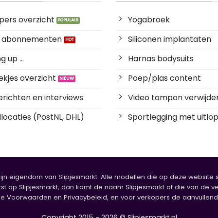
pers overzicht
Yogabroek
es abonnementen
Siliconen implantaten
 up ...
Harnas bodysuits
kjes overzicht
Poep/plas content
richten en interviews
Video tampon verwijde
locaties (PostNL, DHL)
Sportlegging met uitlop
zijn eigendom van Slipjesmarkt. Alle modellen die op deze website sta
tst op Slipjesmarkt, dan komt de naam Slipjesmarkt of die van de ve
oorwaarden en Privacybeleid, en voor verkopers de aanvullende b
Copyright 2015 - 2026 © Slipjesmarkt.nl