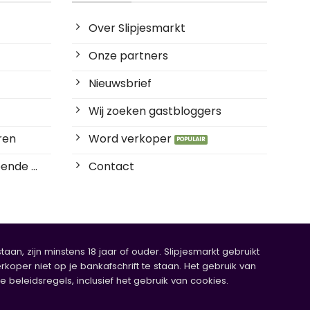
Over Slipjesmarkt
Onze partners
Nieuwsbrief
Wij zoeken gastbloggers
ren
Word verkoper
ende ...
Contact
an, zijn minstens 18 jaar of ouder. Slipjesmarkt gebruikt
rkoper niet op je bankafschrift te staan. Het gebruik van
eleidsregels, inclusief het gebruik van cookies.