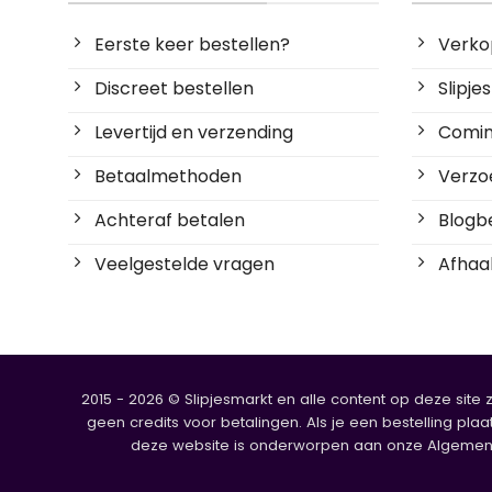
Eerste keer bestellen?
Verko
Discreet bestellen
Slipj
Levertijd en verzending
Coming
Betaalmethoden
Verzoe
Achteraf betalen
Blogbe
Veelgestelde vragen
Afhaal
2015 - 2026 © Slipjesmarkt en alle content op deze site 
geen credits voor betalingen. Als je een bestelling plaa
deze website is onderworpen aan onze Algemene V