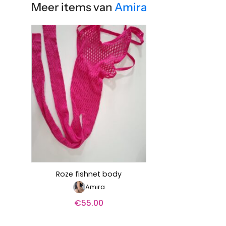
Meer items van
Amira
Roze fishnet body
Amira
€
55.00