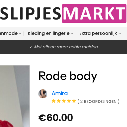
enmode
Kleding en lingerie
Extra persoonlijk
✓ Met alleen maar echte meiden
Rode body
Amira
( 2 BEOORDELINGEN )
€
60.00