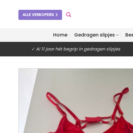
Ga
naar
ALLE VERKOPERS
inhoud
Home
Gedragen slipjes
Be
✓ Al 11 jaar hét begrip in gedragen slipjes