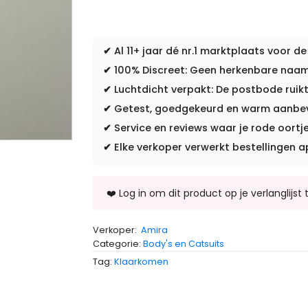
✔
Al 11+ jaar dé nr.1 marktplaats voor de
✔
100% Discreet: Geen herkenbare naam 
✔
Luchtdicht verpakt: De postbode ruikt
✔
Getest, goedgekeurd en warm aanbevo
✔
Service en reviews waar je rode oortje
✔
Elke verkoper verwerkt bestellingen a
Verkoper:
Amira
Categorie:
Body's en Catsuits
Tag:
Klaarkomen