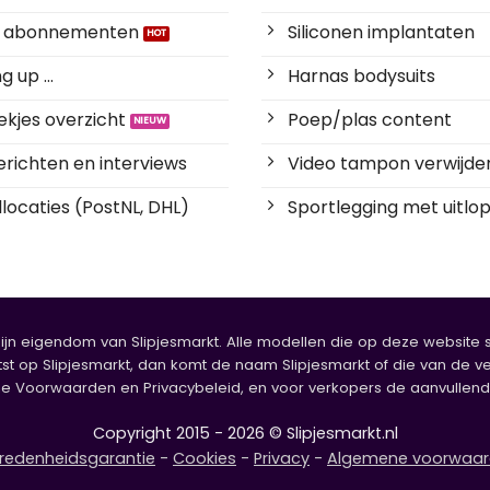
es abonnementen
Siliconen implantaten
 up ...
Harnas bodysuits
kjes overzicht
Poep/plas content
richten en interviews
Video tampon verwijde
locaties (PostNL, DHL)
Sportlegging met uitlop
zijn eigendom van Slipjesmarkt. Alle modellen die op deze website sta
tst op Slipjesmarkt, dan komt de naam Slipjesmarkt of die van de ve
oorwaarden en Privacybeleid, en voor verkopers de aanvullende b
Copyright 2015 - 2026 © Slipjesmarkt.nl
redenheidsgarantie
-
Cookies
-
Privacy
-
Algemene voorwaa