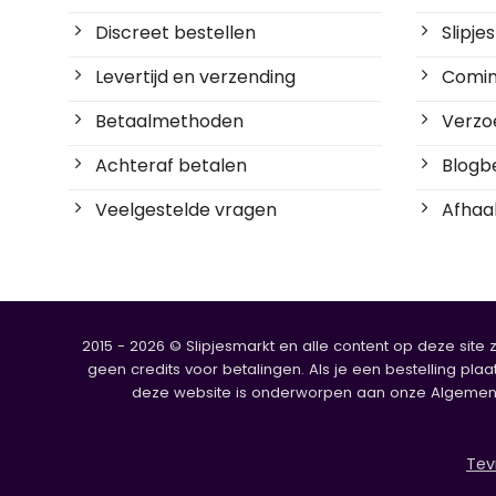
Discreet bestellen
Slipj
Levertijd en verzending
Coming
Betaalmethoden
Verzoe
Achteraf betalen
Blogbe
Veelgestelde vragen
Afhaal
2015 - 2026 © Slipjesmarkt en alle content op deze site 
geen credits voor betalingen. Als je een bestelling plaa
deze website is onderworpen aan onze Algemene V
Tev