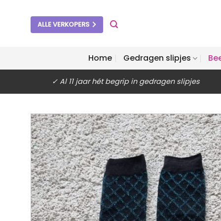
Ga
naar
ALLE VERKOPERS
inhoud
Home
Gedragen slipjes
Be
✓ Al 11 jaar hét begrip in gedragen slipjes