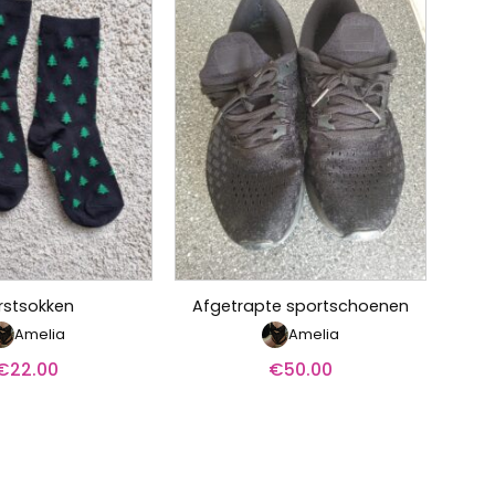
rstsokken
Afgetrapte sportschoenen
Amelia
Amelia
€
22.00
€
50.00