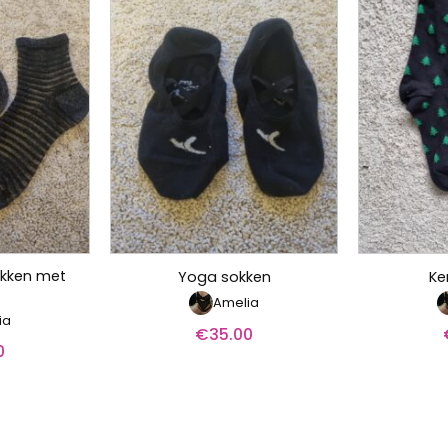
okken met
Yoga sokken
Ke
Amelia
ia
€
35.00
0