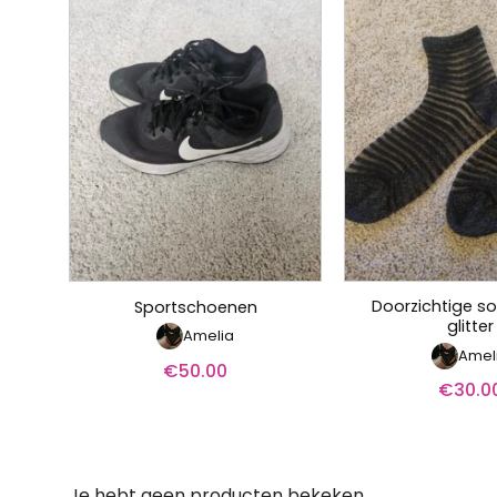
Doorzichtige s
Sportschoenen
glitter
Amelia
Amel
€
50.00
€
30.0
Je hebt geen producten bekeken.