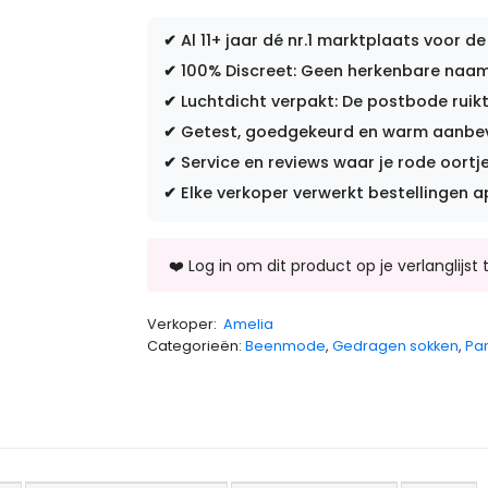
✔
Al 11+ jaar dé nr.1 marktplaats voor de
✔
100% Discreet: Geen herkenbare naam 
✔
Luchtdicht verpakt: De postbode ruikt
✔
Getest, goedgekeurd en warm aanbevo
✔
Service en reviews waar je rode oortje
✔
Elke verkoper verwerkt bestellingen a
Verkoper:
Amelia
Categorieën:
Beenmode
,
Gedragen sokken
,
Pa