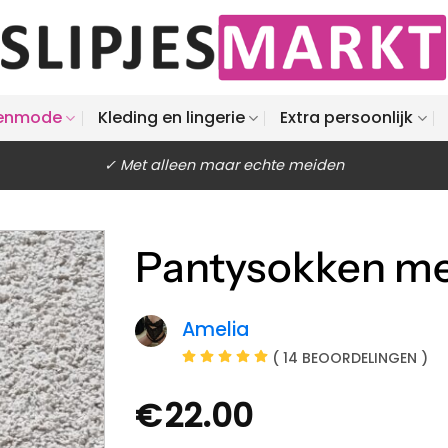
enmode
Kleding en lingerie
Extra persoonlijk
✓ Met alleen maar echte meiden
Pantysokken met
Amelia
( 14 BEOORDELINGEN )
€
22.00