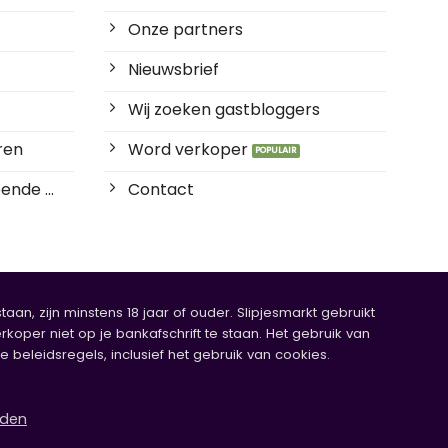
Onze partners
Nieuwsbrief
Wij zoeken gastbloggers
ren
Word verkoper
ende ...
Contact
an, zijn minstens 18 jaar of ouder. Slipjesmarkt gebruikt
rkoper niet op je bankafschrift te staan. Het gebruik van
eleidsregels, inclusief het gebruik van cookies.
rden