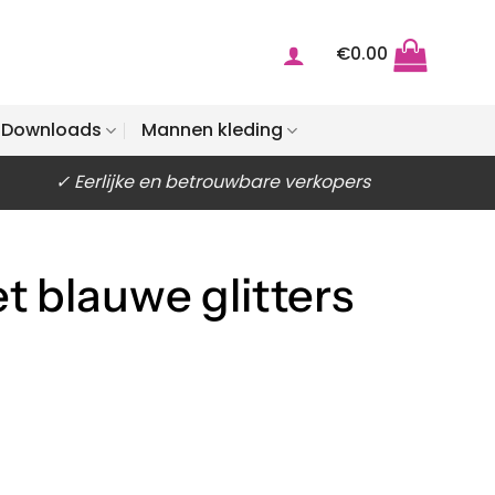
€
0.00
Downloads
Mannen kleding
✓ Eerlijke en betrouwbare verkopers
 blauwe glitters