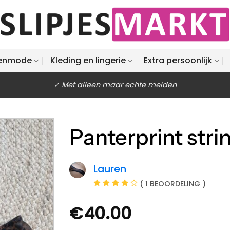
enmode
Kleding en lingerie
Extra persoonlijk
✓ Met alleen maar echte meiden
Panterprint stri
Lauren
( 1 BEOORDELING )
€
40.00