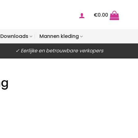
€
0.00
Downloads
Mannen kleding
✓ Eerlijke en betrouwbare verkopers
ng