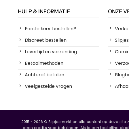
HULP & INFORMATIE
ONZE V
Eerste keer bestellen?
Verko
Discreet bestellen
Slipj
Levertijd en verzending
Coming
Betaalmethoden
Verzoe
Achteraf betalen
Blogbe
Veelgestelde vragen
Afhaal
2015 - 2026 © Slipjesmarkt en alle content op deze site 
geen credits voor betalingen. Als je een bestelling plaa