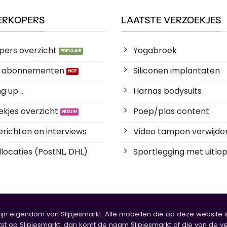
ERKOPERS
LAATSTE VERZOEKJES
pers overzicht
Yogabroek
es abonnementen
Siliconen implantaten
 up ...
Harnas bodysuits
kjes overzicht
Poep/plas content
richten en interviews
Video tampon verwijde
locaties (PostNL, DHL)
Sportlegging met uitlop
zijn eigendom van Slipjesmarkt. Alle modellen die op deze website sta
tst op Slipjesmarkt, dan komt de naam Slipjesmarkt of die van de ve