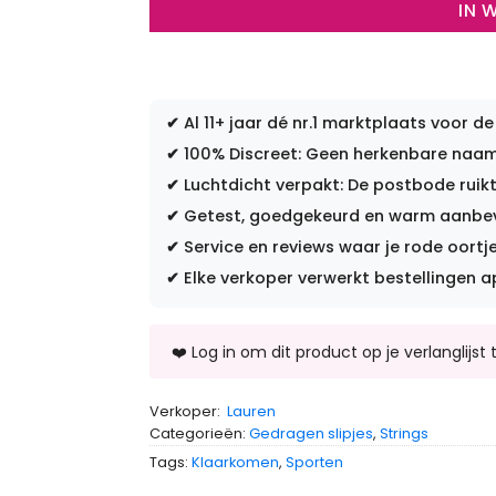
IN 
✔
Al 11+ jaar dé nr.1 marktplaats voor de
✔
100% Discreet: Geen herkenbare naam 
✔
Luchtdicht verpakt: De postbode ruikt
✔
Getest, goedgekeurd en warm aanbevo
✔
Service en reviews waar je rode oortje
✔
Elke verkoper verwerkt bestellingen a
Verkoper:
Lauren
Categorieën:
Gedragen slipjes
,
Strings
Tags:
Klaarkomen
,
Sporten