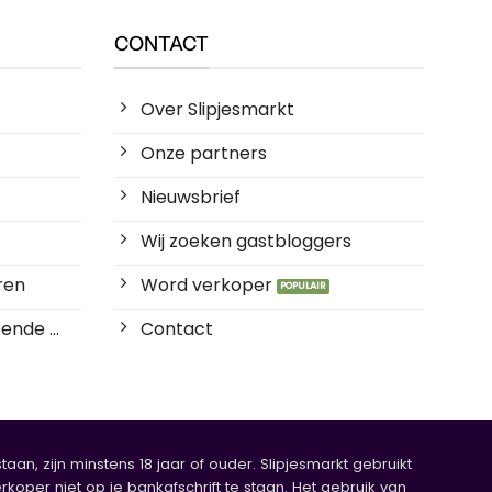
CONTACT
Over Slipjesmarkt
Onze partners
Nieuwsbrief
Wij zoeken gastbloggers
ren
Word verkoper
ende ...
Contact
an, zijn minstens 18 jaar of ouder. Slipjesmarkt gebruikt
rkoper niet op je bankafschrift te staan. Het gebruik van