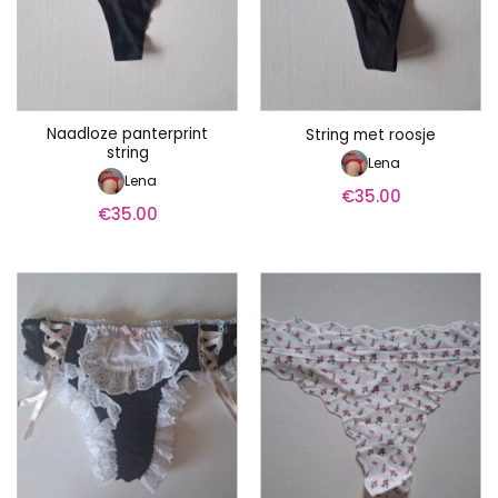
Naadloze panterprint
String met roosje
string
Lena
Lena
€
35.00
€
35.00