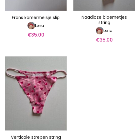
Naadloze bloemetjes
Frans kamermeisje slip
string
Lena
Lena
€
35.00
€
35.00
Verticale strepen string