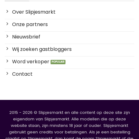
Over Slipjesmarkt
Onze partners
Nieuwsbrief
Wij zoeken gastbloggers
Word verkoper
Contact
2015 - 2026 © Slipjesmarkt en alle content op deze site zijn
eigendom van Slipjesmarkt. Alle modellen die op deze
website staan, zijn minstens 18 jaar of ouder. Slipjesmarkt
gebruikt geen credits voor betalingen. Als je een bestelling
plaatst op Slipjesmarkt, dan komt de naam Slipjesmarkt of die