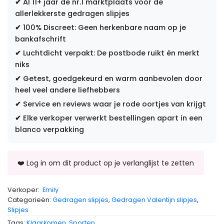
✔
Al 11+ jaar dé nr.1 marktplaats voor de
allerlekkerste gedragen slipjes
✔
100% Discreet: Geen herkenbare naam op je
bankafschrift
✔
Luchtdicht verpakt: De postbode ruikt én merkt
niks
✔
Getest, goedgekeurd en warm aanbevolen door
heel veel andere liefhebbers
✔
Service en reviews waar je rode oortjes van krijgt
✔
Elke verkoper verwerkt bestellingen apart in een
blanco verpakking
Verkoper:
Emily
Categorieën:
Gedragen slipjes
,
Gedragen Valentijn slipjes
,
Slipjes
Tags:
Klaarkomen
,
Sporten