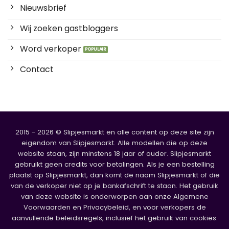
Nieuwsbrief
Wij zoeken gastbloggers
Word verkoper
Contact
2015 - 2026 © Slipjesmarkt en alle content op deze site zijn
eigendom van Slipjesmarkt. Alle modellen die op deze
website staan, zijn minstens 18 jaar of ouder. Slipjesmarkt
gebruikt geen credits voor betalingen. Als je een bestelling
plaatst op Slipjesmarkt, dan komt de naam Slipjesmarkt of die
van de verkoper niet op je bankafschrift te staan. Het gebruik
van deze website is onderworpen aan onze Algemene
Voorwaarden en Privacybeleid, en voor verkopers de
aanvullende beleidsregels, inclusief het gebruik van cookies.