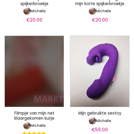
spijkerbroekje
mijn korte spijkerbroekje
Michelle
Michelle
€
20.00
€
20.00
Filmpje van mijn net
Mijn gebruikte sextoy
klaargekomen kutje
Michelle
Michelle
€
55.00