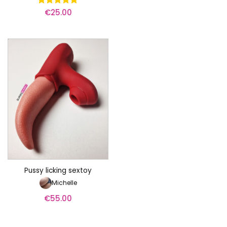
€
25.00
Waardering
5
uit 5
Pussy licking sextoy
Michelle
€
55.00